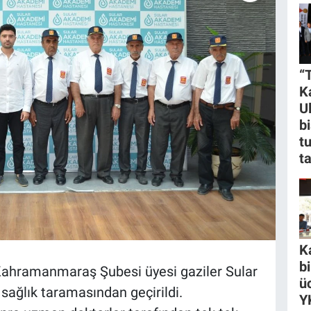
“
K
U
bi
t
t
K
b
Kahramanmaraş Şubesi üyesi gaziler Sular
ü
ağlık taramasından geçirildi.
Y