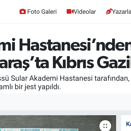
Foto Galeri
Videolar
Yazarla
mi Hastanesi’nde
ş’ta Kıbrıs Gazil
ü Sular Akademi Hastanesi tarafından, K
lı bir jest yapıldı.
K