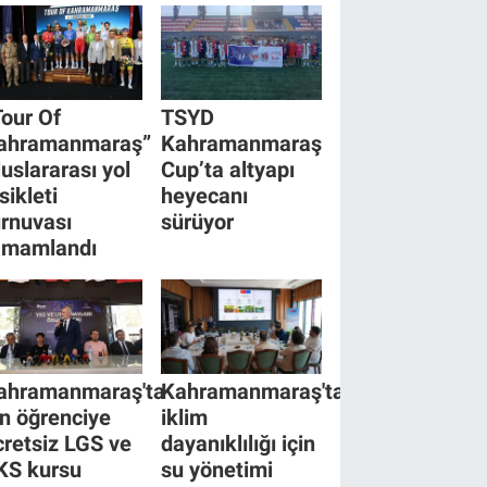
Tour Of
TSYD
ahramanmaraş”
Kahramanmaraş
luslararası yol
Cup’ta altyapı
sikleti
heyecanı
urnuvası
sürüyor
amamlandı
ahramanmaraş'ta
Kahramanmaraş'ta
in öğrenciye
iklim
cretsiz LGS ve
dayanıklılığı için
KS kursu
su yönetimi