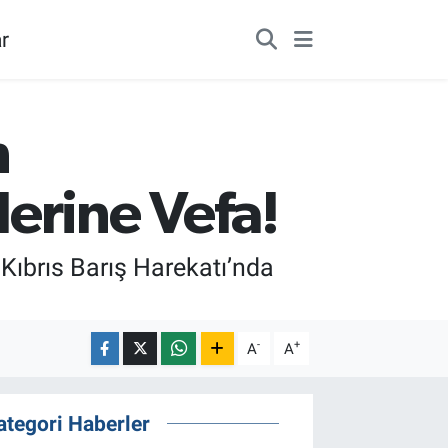
r
n
erine Vefa!
ıbrıs Barış Harekatı’nda
-
+
A
A
ategori Haberler