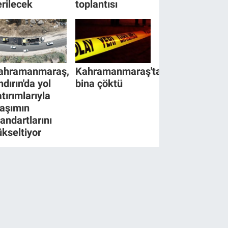
erilecek
toplantısı
ahramanmaraş,
Kahramanmaraş'ta
ndırın'da yol
bina çöktü
tırımlarıyla
laşımın
tandartlarını
ükseltiyor