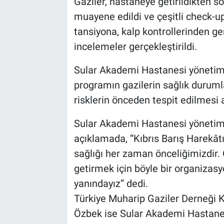
Gaziler, hastaneye getirildikten s
muayene edildi ve çeşitli check-up
BİLİM VE TEKNOLOJİ
tansiyona, kalp kontrollerinden ge
incelemeler gerçekleştirildi.
Güvenlik
Sular Akademi Hastanesi yönetim 
Bölge
programın gazilerin sağlık durumla
risklerin önceden tespit edilmesi 
Sular Akademi Hastanesi yönetim 
açıklamada, “Kıbrıs Barış Harekât
sağlığı her zaman önceliğimizdir.
getirmek için böyle bir organizas
yanındayız” dedi.
Türkiye Muharip Gaziler Derneği
Özbek ise Sular Akademi Hastanes