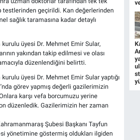
onra uzman doktorlar tarafından tek tek
v
 testlerinden geçirildi. Kan değerlerinden
nel sağlık taramasına kadar detaylı
kurulu üyesi Dr. Mehmet Emir Sular,
K
A
rının yakından takip edilmesi ve olası
ya
amacıyla düzenlendiğini belirtti.
u
s
kurulu üyesi Dr. Mehmet Emir Sular yaptığı
y
ı’nda görev yapmış değerli gazilerimizin
 Onlara karşı vefa borcumuzu yerine
yon düzenledik. Gazilerimizin her zaman
 Kahramanmaraş Şubesi Başkanı Tayfun
i yönetimine göstermiş oldukları ilgiden