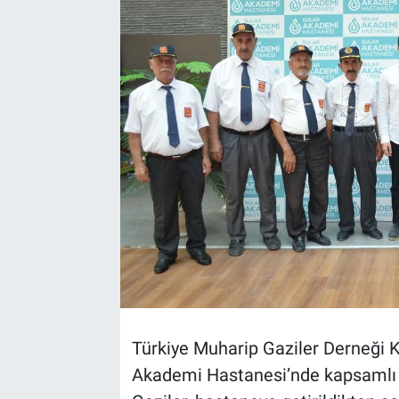
TEKNOLOJİ
Dünya
İlçeler
MAGAZİN
Bilim, Teknoloji
ASAYİŞ
ÇEVRE
Türkiye Muharip Gaziler Derneği 
HABERDE İNSAN
Akademi Hastanesi’nde kapsamlı s
EĞİTİM