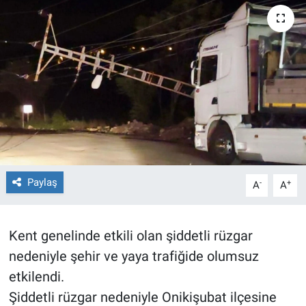
TEKNOLOJİ
Dünya
İlçeler
MAGAZİN
Bilim, Teknoloji
Paylaş
-
+
A
A
ASAYİŞ
ÇEVRE
Kent genelinde etkili olan şiddetli rüzgar
nedeniyle şehir ve yaya trafiğide olumsuz
HABERDE İNSAN
etkilendi.
Şiddetli rüzgar nedeniyle Onikişubat ilçesine
EĞİTİM