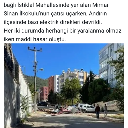
bağlı İstiklal Mahallesinde yer alan Mimar
Sinan İlkokulu’nun çatısı uçarken, Andırın
BİLİM VE TEKNOLOJİ
ilçesinde bazı elektrik direkleri devrildi.
Güvenlik
Her iki durumda herhangi bir yaralanma olmaz
iken maddi hasar oluştu.
Bölge