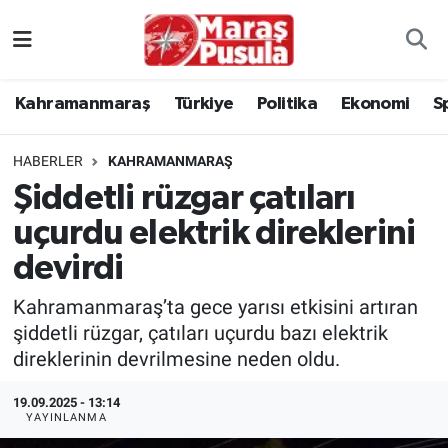
Kahramanmaraş
İstanbul Nöbetçi Eczaneler
Kahramanmaraş
Türkiye
Politika
Ekonomi
S
genel
İstanbul Hava Durumu
HABERLER
KAHRAMANMARAŞ
Türkiye
İstanbul Namaz Vakitleri
Şiddetli rüzgar çatıları
uçurdu elektrik direklerini
Politika
İstanbul Trafik Yoğunluk Haritası
devirdi
Ekonomi
Süper Lig Puan Durumu ve Fikstür
Kahramanmaraş’ta gece yarısı etkisini artıran
Spor
Tüm Manşetler
şiddetli rüzgar, çatıları uçurdu bazı elektrik
direklerinin devrilmesine neden oldu.
Kültür Sanat
Son Dakika Haberleri
19.09.2025 - 13:14
YAYINLANMA
Sağlık
Haber Arşivi