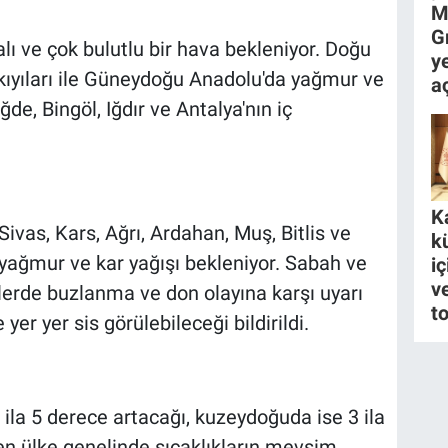
M
G
ı ve çok bulutlu bir hava bekleniyor. Doğu
y
kıyıları ile Güneydoğu Anadolu'da yağmur ve
aç
e, Bingöl, Iğdır ve Antalya'nın iç
K
Sivas, Kars, Ağrı, Ardahan, Muş, Bitlis ve
k
 yağmur ve kar yağışı bekleniyor. Sabah ve
i
ve
lerde buzlanma ve don olayına karşı uyarı
to
er yer sis görülebileceği bildirildi.
 ila 5 derece artacağı, kuzeydoğuda ise 3 ila
en ülke genelinde sıcaklıkların mevsim