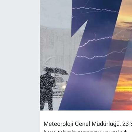
TEKNOLOJİ
Dünya
İlçeler
MAGAZİN
Bilim, Teknoloji
ASAYİŞ
ÇEVRE
HABERDE İNSAN
Meteoroloji Genel Müdürlüğü, 23 
EĞİTİM