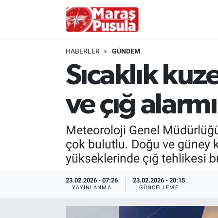
Kahramanmaraş
İstanbul Nöbetçi Eczaneler
HABERLER
GÜNDEM
genel
İstanbul Hava Durumu
Sıcaklık kuz
Türkiye
İstanbul Namaz Vakitleri
ve çığ alarmı
Politika
İstanbul Trafik Yoğunluk Haritası
Meteoroloji Genel Müdürlüğü
Ekonomi
Süper Lig Puan Durumu ve Fikstür
çok bulutlu. Doğu ve güney k
yükseklerinde çığ tehlikesi b
Spor
Tüm Manşetler
23.02.2026 - 07:26
23.02.2026 - 20:15
Kültür Sanat
Son Dakika Haberleri
YAYINLANMA
GÜNCELLEME
Sağlık
Haber Arşivi