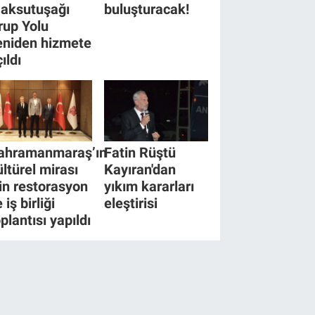
aksutuşağı
buluşturacak!
rup Yolu
eniden hizmete
ıldı
ahramanmaraş’ın
Fatin Rüştü
ültürel mirası
Kayıran'dan
çin restorasyon
yıkım kararları
 iş birliği
eleştirisi
plantısı yapıldı