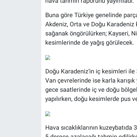
hava tahmin raporunu yayımladı.
Buna göre Türkiye genelinde parçal
BİLİM VE TEKNOLOJİ
Akdeniz, Orta ve Doğu Karadeniz 
Güvenlik
sağanak öngörülürken; Kayseri, Niğd
kesimlerinde de yağış görülecek.
Bölge
Doğu Karadeniz'in iç kesimleri ile 
Van çevrelerinde ise karla karışık
gece saatlerinde iç ve doğu bölge
yapılırken, doğu kesimlerde pus ve y
Hava sıcaklıklarının kuzeybatıda 3
5 derece azalacağı tahmin edilirk