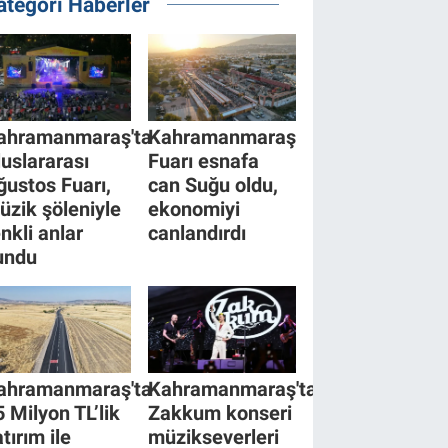
ategori Haberler
ahramanmaraş'ta
Kahramanmaraş
luslararası
Fuarı esnafa
ğustos Fuarı,
can Suğu oldu,
üzik şöleniyle
ekonomiyi
enkli anlar
canlandırdı
undu
ahramanmaraş'ta
Kahramanmaraş'ta
5 Milyon TL’lik
Zakkum konseri
tırım ile
müzikseverleri