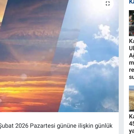
K
K
U
A
m
r
s
K
4
Şubat 2026 Pazartesi gününe ilişkin günlük
ya