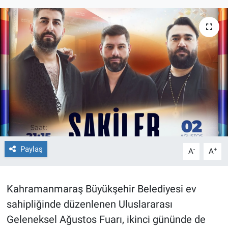
TEKNOLOJİ
Dünya
İlçeler
MAGAZİN
Bilim, Teknoloji
ASAYİŞ
Paylaş
-
+
A
A
ÇEVRE
Kahramanmaraş Büyükşehir Belediyesi ev
HABERDE İNSAN
sahipliğinde düzenlenen Uluslararası
Geleneksel Ağustos Fuarı, ikinci gününde de
EĞİTİM