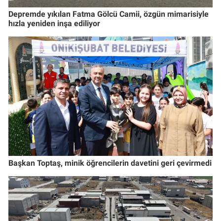
Depremde yıkılan Fatma Gölcü Camii, özgün mimarisiyle
hızla yeniden inşa ediliyor
Başkan Toptaş, minik öğrencilerin davetini geri çevirmedi