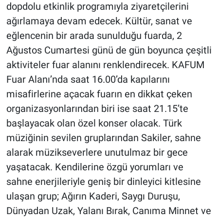
dopdolu etkinlik programıyla ziyaretçilerini
ağırlamaya devam edecek. Kültür, sanat ve
BİLİM VE TEKNOLOJİ
eğlencenin bir arada sunulduğu fuarda, 2
Güvenlik
Ağustos Cumartesi günü de gün boyunca çeşitli
aktiviteler fuar alanını renklendirecek. KAFUM
Bölge
Fuar Alanı’nda saat 16.00’da kapılarını
misafirlerine açacak fuarın en dikkat çeken
organizasyonlarından biri ise saat 21.15’te
başlayacak olan özel konser olacak. Türk
müziğinin sevilen gruplarından Sakiler, sahne
alarak müzikseverlere unutulmaz bir gece
yaşatacak. Kendilerine özgü yorumları ve
sahne enerjileriyle geniş bir dinleyici kitlesine
ulaşan grup; Ağırın Kaderi, Saygı Duruşu,
Dünyadan Uzak, Yalanı Bırak, Canıma Minnet ve