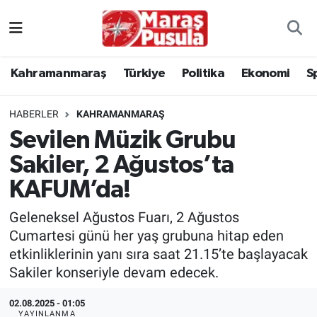
Kahramanmaraş
İstanbul Nöbetçi Eczaneler
Kahramanmaraş
Türkiye
Politika
Ekonomi
S
genel
İstanbul Hava Durumu
HABERLER
KAHRAMANMARAŞ
Türkiye
İstanbul Namaz Vakitleri
Sevilen Müzik Grubu
Sakiler, 2 Ağustos’ta
Politika
İstanbul Trafik Yoğunluk Haritası
KAFUM’da!
Ekonomi
Süper Lig Puan Durumu ve Fikstür
Geleneksel Ağustos Fuarı, 2 Ağustos
Spor
Tüm Manşetler
Cumartesi günü her yaş grubuna hitap eden
etkinliklerinin yanı sıra saat 21.15’te başlayacak
Kültür Sanat
Son Dakika Haberleri
Sakiler konseriyle devam edecek.
02.08.2025 - 01:05
Sağlık
Haber Arşivi
YAYINLANMA