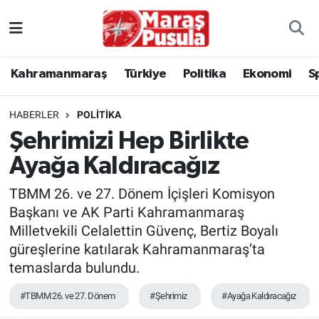
Kahramanmaraş
İstanbul Nöbetçi Eczaneler
Kahramanmaraş
Türkiye
Politika
Ekonomi
S
genel
İstanbul Hava Durumu
HABERLER
POLITIKA
Türkiye
İstanbul Namaz Vakitleri
Şehrimizi Hep Birlikte
Ayağa Kaldıracağız
Politika
İstanbul Trafik Yoğunluk Haritası
TBMM 26. ve 27. Dönem İçişleri Komisyon
Ekonomi
Süper Lig Puan Durumu ve Fikstür
Başkanı ve AK Parti Kahramanmaraş
Milletvekili Celalettin Güvenç, Bertiz Boyalı
Spor
Tüm Manşetler
güreşlerine katılarak Kahramanmaraş’ta
temaslarda bulundu.
Kültür Sanat
Son Dakika Haberleri
#TBMM 26. ve 27. Dönem
#Şehrimiz
#Ayağa Kaldıracağız
Sağlık
Haber Arşivi