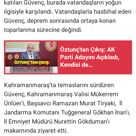
katılan Güvenç, burada vatandaşların yoğun
ilgisiyle karşılandı. Vatandaşlarla hasbihal eden
Güvenç, deprem sonrasında ortaya konan
toparlanma sürecine değindi.
Öztunç'tan Çıkış: AK
Parti Adayını Açıkladı,
Kendisi de
Kahramanmaraş İçin
Yola Çıkacak!
Kahramanmaraş’ta temaslarını sürdüren
Güvenç, Kahramanmaraş Valisi Mükerrem
Ünlüer’i, Başsavcı Ramazan Murat Tiryaki, İl
Jandarma Komutanı Tuğgeneral Gökhan İnan’ı,
İl Emniyet Müdürü Nurettin Gökduman’ı
makamında ziyaret etti.