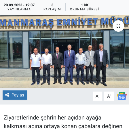
20.09.2023 - 12:07
3
1 DK
TEKNOLOJİ
YAYINLANMA
PAYLAŞIM
OKUNMA SÜRESI
Dünya
İlçeler
MAGAZİN
Bilim, Teknoloji
ASAYİŞ
Paylaş
-
+
A
A
ÇEVRE
HABERDE İNSAN
Ziyaretlerinde şehrin her açıdan ayağa
kalkması adına ortaya konan çabalara değinen
EĞİTİM