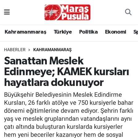
Kahramanmaraş
İstanbul Nöbetçi Eczaneler
Kahramanmaraş
Türkiye
Politika
Ekonomi
S
genel
İstanbul Hava Durumu
HABERLER
KAHRAMANMARAŞ
Türkiye
İstanbul Namaz Vakitleri
Sanattan Meslek
Edinmeye; KAMEK kursları
Politika
İstanbul Trafik Yoğunluk Haritası
hayatlara dokunuyor
Ekonomi
Süper Lig Puan Durumu ve Fikstür
Büyükşehir Belediyesinin Meslek Edindirme
Spor
Tüm Manşetler
Kursları, 26 farklı atölye ve 750 kursiyerle bahar
dönemi eğitimlerine devam ediyor. Şehrin farklı
Kültür Sanat
Son Dakika Haberleri
yaş ve meslek gruplarından vatandaşlarını aynı
çatı altında buluşturan kurslarda kursiyerler
Sağlık
Haber Arşivi
hem yeni beceriler kazanıyor hem de sosyal