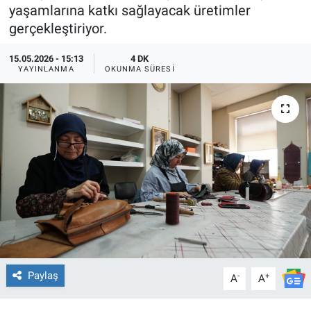
yaşamlarına katkı sağlayacak üretimler
TEKNOLOJİ
gerçekleştiriyor.
Dünya
15.05.2026 - 15:13
4 DK
YAYINLANMA
OKUNMA SÜRESI
İlçeler
MAGAZİN
Bilim, Teknoloji
ASAYİŞ
ÇEVRE
HABERDE İNSAN
Paylaş
-
+
A
A
EĞİTİM