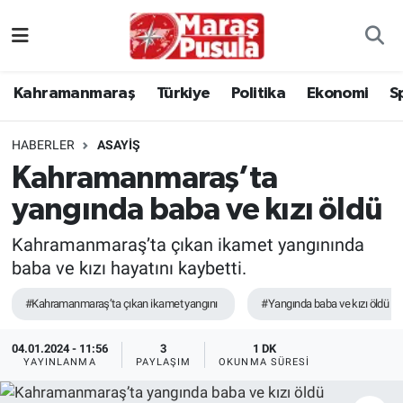
Kahramanmaraş
İstanbul Nöbetçi Eczaneler
Kahramanmaraş
Türkiye
Politika
Ekonomi
S
genel
İstanbul Hava Durumu
HABERLER
ASAYİŞ
Türkiye
İstanbul Namaz Vakitleri
Kahramanmaraş’ta
yangında baba ve kızı öldü
Politika
İstanbul Trafik Yoğunluk Haritası
Kahramanmaraş’ta çıkan ikamet yangınında
Ekonomi
Süper Lig Puan Durumu ve Fikstür
baba ve kızı hayatını kaybetti.
Spor
Tüm Manşetler
#Kahramanmaraş’ta çıkan ikamet yangını
#Yangında baba ve kızı öldü
Kültür Sanat
Son Dakika Haberleri
04.01.2024 - 11:56
3
1 DK
YAYINLANMA
PAYLAŞIM
OKUNMA SÜRESI
Sağlık
Haber Arşivi