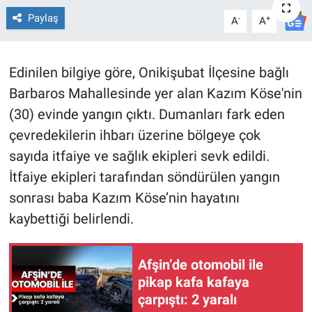
Paylaş
-
+
A
A
TEKNOLOJİ
Dünya
Edinilen bilgiye göre, Onikişubat İlçesine bağlı
Barbaros Mahallesinde yer alan Kazım Köse'nin
İlçeler
(30) evinde yangın çıktı. Dumanları fark eden
MAGAZİN
çevredekilerin ihbarı üzerine bölgeye çok
sayıda itfaiye ve sağlık ekipleri sevk edildi.
Bilim, Teknoloji
İtfaiye ekipleri tarafından söndürülen yangın
sonrası baba Kazım Köse’nin hayatını
ASAYİŞ
kaybettiği belirlendi.
ÇEVRE
Afşin’de otomobil ile
HABERDE İNSAN
pikap kafa kafaya
çarpıştı: 2 yaralı
EĞİTİM