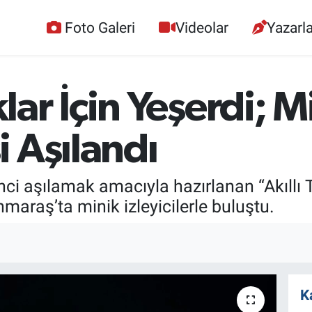
Foto Galeri
Videolar
Yazarla
ar İçin Yeşerdi; M
 Aşılandı
inci aşılamak amacıyla hazırlanan “Akıl
maraş’ta minik izleyicilerle buluştu.
K