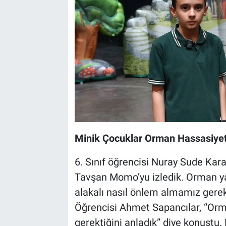
Minik Çocuklar Orman Hassasiyet
6. Sınıf öğrencisi Nuray Sude Karac
Tavşan Momo’yu izledik. Orman ya
alakalı nasıl önlem almamız gerekt
Öğrencisi Ahmet Sapancılar, “Orman
gerektiğini anladık” diye konuştu.