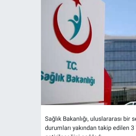
TEKNOLOJİ
Dünya
İlçeler
MAGAZİN
Bilim, Teknoloji
ASAYİŞ
ÇEVRE
Sağlık Bakanlığı, uluslararası bir
HABERDE İNSAN
durumları yakından takip edilen 3 
EĞİTİM