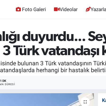
Foto Galeri
Videolar
Yazarla
lığı duyurdu... S
 3 Türk vatandaşı 
isinde bulunan 3 Türk vatandaşının Türkiy
vatandaşlarda herhangi bir hastalık belirti
1 DK
MA SÜRESI
K