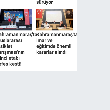
sürüyor
ahramanmaraş'ta
Kahramanmaraş'ta
luslararası
imar ve
isiklet
eğitimde önemli
arışması'nın
kararlar alındı
inci etabı
efes kesti!