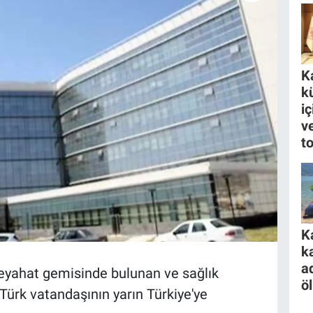
K
k
i
ve
to
K
k
a
 seyahat gemisinde bulunan ve sağlık
ö
Türk vatandaşının yarın Türkiye'ye