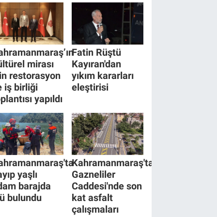
ahramanmaraş’ın
Fatin Rüştü
ültürel mirası
Kayıran'dan
çin restorasyon
yıkım kararları
 iş birliği
eleştirisi
plantısı yapıldı
ahramanmaraş'ta
Kahramanmaraş'ta
ayıp yaşlı
Gazneliler
dam barajda
Caddesi'nde son
lü bulundu
kat asfalt
çalışmaları