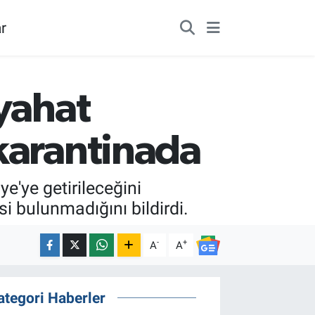
r
eyahat
karantinada
e'ye getirileceğini
si bulunmadığını bildirdi.
-
+
A
A
ategori Haberler