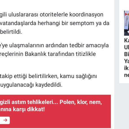
ili uluslararası otoritelerle koordinasyon
e vatandaşlarda herhangi bir semptom ya da
lirtildi.
K
'ye ulaşmalarının ardından tedbir amacıyla
U
eçlerinin Bakanlık tarafından titizlikle
B
Y
ik
n
akip ettiği belirtilirken, kamu sağlığını
uygulanacağı kaydedildi.
gizli astım tehlikeleri... Polen, klor, nem,
ına karşı dikkat!
e