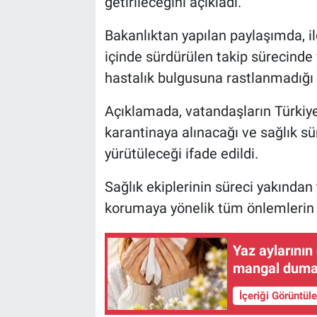
getirileceğini açıkladı.
BİLİM VE TEKNOLOJİ
Bakanlıktan yapılan paylaşımda, ilg
içinde sürdürülen takip sürecind
Güvenlik
hastalık bulgusuna rastlanmadığı be
Bölge
Açıklamada, vatandaşların Türkiye
karantinaya alınacağı ve sağlık sür
yürütüleceği ifade edildi.
Sağlık ekiplerinin süreci yakından t
korumaya yönelik tüm önlemlerin 
Yaz aylarının 
mangal duman
İçeriği Görüntül