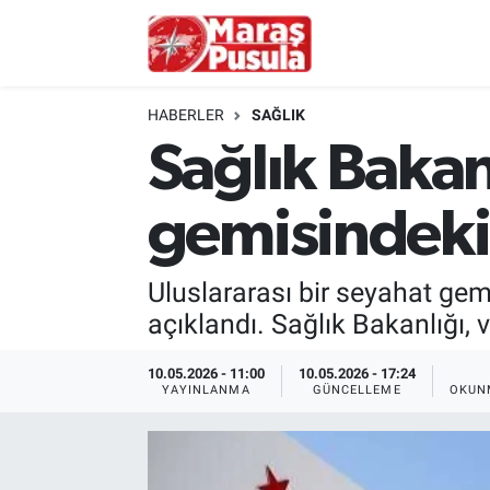
Kahramanmaraş
İstanbul Nöbetçi Eczaneler
HABERLER
SAĞLIK
genel
İstanbul Hava Durumu
Sağlık Bakan
Türkiye
İstanbul Namaz Vakitleri
gemisindeki
Politika
İstanbul Trafik Yoğunluk Haritası
Uluslararası bir seyahat gem
Ekonomi
Süper Lig Puan Durumu ve Fikstür
açıklandı. Sağlık Bakanlığı, 
Spor
Tüm Manşetler
10.05.2026 - 11:00
10.05.2026 - 17:24
YAYINLANMA
GÜNCELLEME
OKUN
Kültür Sanat
Son Dakika Haberleri
Sağlık
Haber Arşivi