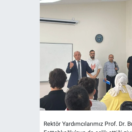
TEKNOLOJİ
Dünya
İlçeler
MAGAZİN
Bilim, Teknoloji
ASAYİŞ
ÇEVRE
HABERDE İNSAN
Rektör Yardımcılarımız Prof. Dr. B
EĞİTİM