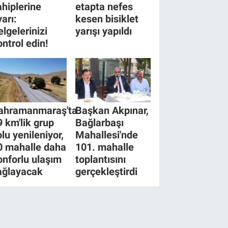
ahiplerine
etapta nefes
yarı:
kesen bisiklet
elgelerinizi
yarışı yapıldı
ontrol edin!
ahramanmaraş'ta
Başkan Akpınar,
9 km'lik grup
Bağlarbaşı
olu yenileniyor,
Mahallesi'nde
0 mahalle daha
101. mahalle
onforlu ulaşım
toplantısını
ağlayacak
gerçekleştirdi