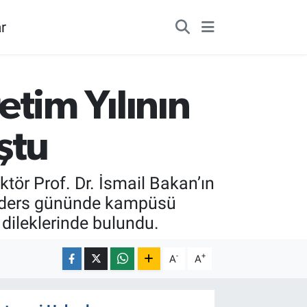
r
tim Yılının
ştu
tör Prof. Dr. İsmail Bakan’ın
lk ders gününde kampüsü
 dileklerinde bulundu.
-
+
A
A