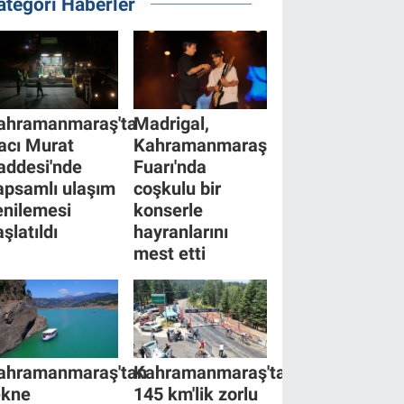
ategori Haberler
ahramanmaraş'ta
Madrigal,
acı Murat
Kahramanmaraş
addesi'nde
Fuarı'nda
apsamlı ulaşım
coşkulu bir
enilemesi
konserle
şlatıldı
hayranlarını
mest etti
ahramanmaraş'tan
Kahramanmaraş'ta
ekne
145 km'lik zorlu