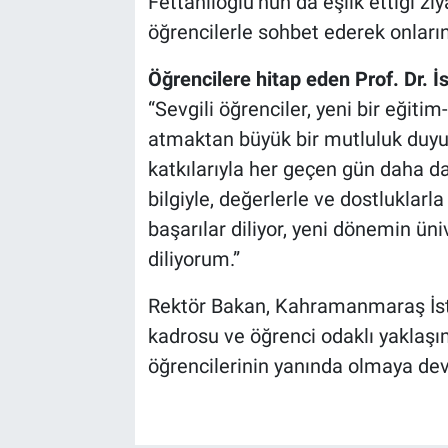
Fettahlıoğlu’nun da eşlik ettiği zi
öğrencilerle sohbet ederek onların 
BİLİM VE TEKNOLOJİ
Öğrencilere hitap eden Prof. Dr. İ
Güvenlik
“Sevgili öğrenciler, yeni bir eğitim
atmaktan büyük bir mutluluk duyuy
Bölge
katkılarıyla her geçen gün daha da
bilgiyle, değerlerle ve dostluklar
başarılar diliyor, yeni dönemin ün
diliyorum.”
Rektör Bakan, Kahramanmaraş İsti
kadrosu ve öğrenci odaklı yaklaşı
öğrencilerinin yanında olmaya dev