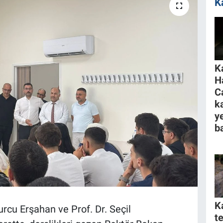
K
K
H
C
k
y
ba
K
urcu Erşahan ve Prof. Dr. Seçil
t