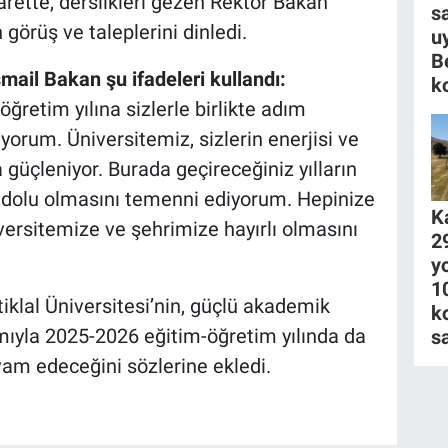
yarette, derslikleri gezen Rektör Bakan
s
görüş ve taleplerini dinledi.
u
B
smail Bakan şu ifadeleri kullandı:
k
-öğretim yılına sizlerle birlikte adım
orum. Üniversitemiz, sizlerin enerjisi ve
 güçleniyor. Burada geçireceğiniz yılların
la dolu olmasını temenni ediyorum. Hepinize
K
iversitemize ve şehrimize hayırlı olmasını
2
y
1
klal Üniversitesi’nin, güçlü akademik
k
mıyla 2025-2026 eğitim-öğretim yılında da
s
am edeceğini sözlerine ekledi.