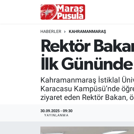
Kahramanmaraş
İstanbul Nöbetçi Eczaneler
HABERLER
KAHRAMANMARAŞ
genel
İstanbul Hava Durumu
Rektör Bakan
Türkiye
İstanbul Namaz Vakitleri
İlk Gününde 
Politika
İstanbul Trafik Yoğunluk Haritası
Kahramanmaraş İstiklal Ünive
Ekonomi
Süper Lig Puan Durumu ve Fikstür
Karacasu Kampüsü’nde öğrenc
ziyaret eden Rektör Bakan, ö
Spor
Tüm Manşetler
30.09.2025 - 09:30
Kültür Sanat
Son Dakika Haberleri
YAYINLANMA
Sağlık
Haber Arşivi