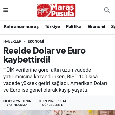
Kahramanmaraş
İstanbul Nöbetçi Eczaneler
Kahramanmaraş
Türkiye
Politika
Ekonomi
S
genel
İstanbul Hava Durumu
HABERLER
EKONOMI
Türkiye
İstanbul Namaz Vakitleri
Reelde Dolar ve Euro
kaybettirdi!
Politika
İstanbul Trafik Yoğunluk Haritası
TÜİK verilerine göre, altın uzun vadede
Ekonomi
Süper Lig Puan Durumu ve Fikstür
yatırımcısına kazandırırken, BIST 100 kısa
vadede yüksek getiri sağladı. Amerikan Doları
Spor
Tüm Manşetler
ve Euro ise genel olarak kayıp yaşattı.
Kültür Sanat
Son Dakika Haberleri
08.09.2025 - 10:06
08.09.2025 - 11:44
YAYINLANMA
GÜNCELLEME
Sağlık
Haber Arşivi