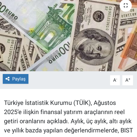
TEKNOLOJİ
Dünya
İlçeler
MAGAZİN
Bilim, Teknoloji
Paylaş
-
+
A
A
ASAYİŞ
Türkiye İstatistik Kurumu (TÜİK), Ağustos
ÇEVRE
2025’e ilişkin finansal yatırım araçlarının reel
HABERDE İNSAN
getiri oranlarını açıkladı. Aylık, üç aylık, altı aylık
ve yıllık bazda yapılan değerlendirmelerde, BIST
EĞİTİM