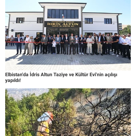
Elbistan'da İdris Altun Taziye ve Kültür Evi'nin açılışı
yapıldı!