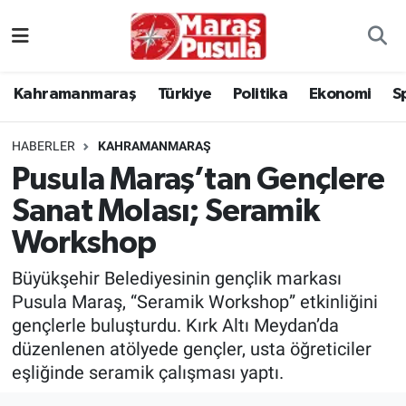
Kahramanmaraş
İstanbul Nöbetçi Eczaneler
Kahramanmaraş
Türkiye
Politika
Ekonomi
S
genel
İstanbul Hava Durumu
HABERLER
KAHRAMANMARAŞ
Türkiye
İstanbul Namaz Vakitleri
Pusula Maraş’tan Gençlere
Sanat Molası; Seramik
Politika
İstanbul Trafik Yoğunluk Haritası
Workshop
Ekonomi
Süper Lig Puan Durumu ve Fikstür
Büyükşehir Belediyesinin gençlik markası
Spor
Tüm Manşetler
Pusula Maraş, “Seramik Workshop” etkinliğini
gençlerle buluşturdu. Kırk Altı Meydan’da
Kültür Sanat
Son Dakika Haberleri
düzenlenen atölyede gençler, usta öğreticiler
eşliğinde seramik çalışması yaptı.
Sağlık
Haber Arşivi