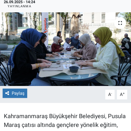
26.09.2025 - 14:24
YAYINLANMA
TEKNOLOJİ
Dünya
İlçeler
MAGAZİN
Bilim, Teknoloji
ASAYİŞ
Paylaş
-
+
A
A
ÇEVRE
HABERDE İNSAN
Kahramanmaraş Büyükşehir Belediyesi, Pusula
Maraş çatısı altında gençlere yönelik eğitim,
EĞİTİM