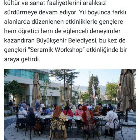
kültür ve sanat faaliyetlerini aralıksız
sürdürmeye devam ediyor. Yıl boyunca farklı
BİLİM VE TEKNOLOJİ
alanlarda düzenlenen etkinliklerle gençlere
hem öğretici hem de eğlenceli deneyimler
Güvenlik
kazandıran Büyükşehir Belediyesi, bu kez de
Bölge
gençleri “Seramik Workshop” etkinliğinde bir
araya getirdi.