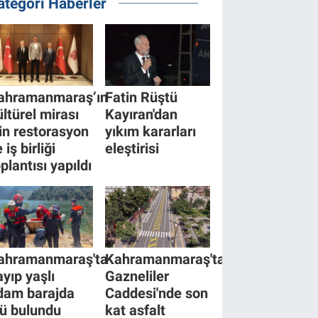
ategori Haberler
ahramanmaraş’ın
Fatin Rüştü
ültürel mirası
Kayıran'dan
çin restorasyon
yıkım kararları
 iş birliği
eleştirisi
plantısı yapıldı
ahramanmaraş'ta
Kahramanmaraş'ta
ayıp yaşlı
Gazneliler
dam barajda
Caddesi'nde son
lü bulundu
kat asfalt