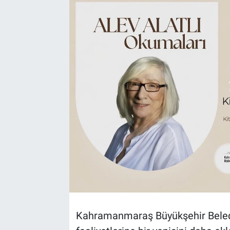
TEKNOLOJİ
Dünya
İlçeler
MAGAZİN
Bilim, Teknoloji
ASAYİŞ
ÇEVRE
HABERDE İNSAN
Kahramanmaraş Büyükşehir Belediy
EĞİTİM