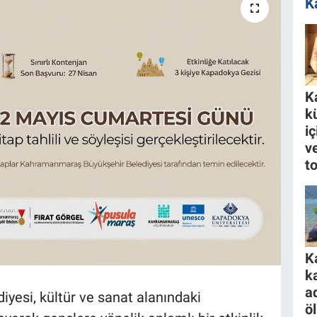
K
K
k
i
ve
to
K
k
a
esi, kültür ve sanat alanındaki
ö