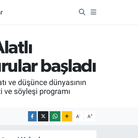
r
latlı
ular başladı
atı ve düşünce dünyasının
zi ve söyleşi programı
-
+
A
A