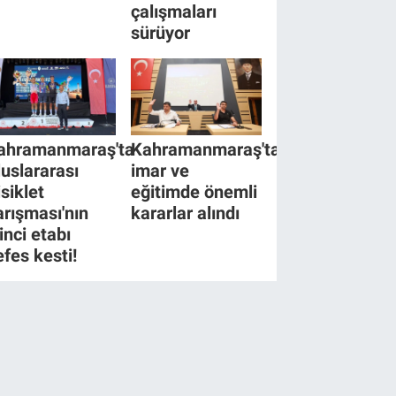
çalışmaları
sürüyor
ahramanmaraş'ta
Kahramanmaraş'ta
luslararası
imar ve
isiklet
eğitimde önemli
arışması'nın
kararlar alındı
inci etabı
efes kesti!