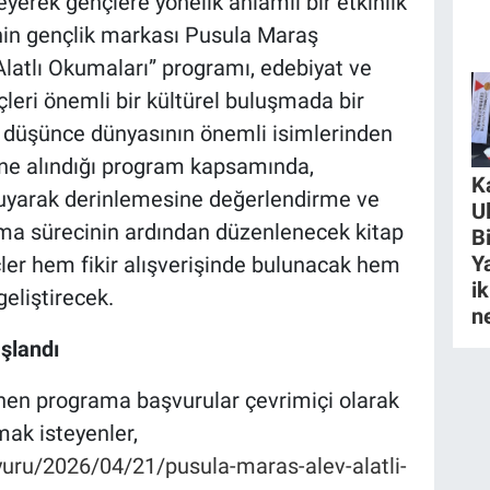
leyerek gençlere yönelik anlamlı bir etkinlik
nin gençlik markası Pusula Maraş
Alatlı Okumaları” programı, edebiyat ve
leri önemli bir kültürel buluşmada bir
e düşünce dünyasının önemli isimlerinden
zine alındığı program kapsamında,
K
 okuyarak derinlemesine değerlendirme ve
U
uma sürecinin ardından düzenlenecek kitap
B
Y
nçler hem fikir alışverişinde bulunacak hem
ik
geliştirecek.
n
şlandı
enen programa başvurular çevrimiçi olarak
ak isteyenler,
uru/2026/04/21/pusula-maras-alev-alatli-