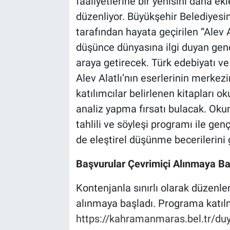
faaliyetlerine bir yenisini daha ek
düzenliyor. Büyükşehir Belediyesi
BİLİM VE TEKNOLOJİ
tarafından hayata geçirilen “Alev 
düşünce dünyasına ilgi duyan genç
Güvenlik
araya getirecek. Türk edebiyatı v
Bölge
Alev Alatlı’nın eserlerinin merke
katılımcılar belirlenen kitapları
analiz yapma fırsatı bulacak. Ok
tahlili ve söyleşi programı ile ge
de eleştirel düşünme becerilerini 
Başvurular Çevrimiçi Alınmaya Ba
Kontenjanla sınırlı olarak düzenl
alınmaya başladı. Programa katılm
https://kahramanmaras.bel.tr/duy