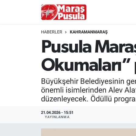
Kahramanmaraş
İstanbul Nöbetçi Eczaneler
HABERLER
KAHRAMANMARAŞ
genel
İstanbul Hava Durumu
Pusula Maraş
Türkiye
İstanbul Namaz Vakitleri
Okumaları” 
Politika
İstanbul Trafik Yoğunluk Haritası
Büyükşehir Belediyesinin ge
Ekonomi
Süper Lig Puan Durumu ve Fikstür
önemli isimlerinden Alev Alat
düzenleyecek. Ödüllü progra
Spor
Tüm Manşetler
21.04.2026 - 15:51
Kültür Sanat
Son Dakika Haberleri
YAYINLANMA
Sağlık
Haber Arşivi