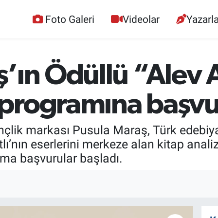
Foto Galeri
Videolar
Yazarla
’ın Ödüllü “Alev A
programına başvur
nçlik markası Pusula Maraş, Türk edebiy
lı’nın eserlerini merkeze alan kitap anali
ma başvurular başladı.