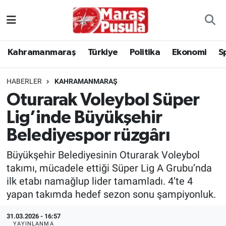
Kahramanmaraş
İstanbul Nöbetçi Eczaneler
Kahramanmaraş
Türkiye
Politika
Ekonomi
S
genel
İstanbul Hava Durumu
HABERLER
KAHRAMANMARAŞ
Türkiye
İstanbul Namaz Vakitleri
Oturarak Voleybol Süper
Lig’inde Büyükşehir
Politika
İstanbul Trafik Yoğunluk Haritası
Belediyespor rüzgârı
Ekonomi
Süper Lig Puan Durumu ve Fikstür
Büyükşehir Belediyesinin Oturarak Voleybol
Spor
Tüm Manşetler
takımı, mücadele ettiği Süper Lig A Grubu’nda
ilk etabı namağlup lider tamamladı. 4’te 4
Kültür Sanat
Son Dakika Haberleri
yapan takımda hedef sezon sonu şampiyonluk.
31.03.2026 - 16:57
Sağlık
Haber Arşivi
YAYINLANMA