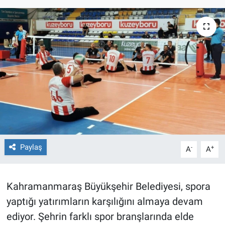
TEKNOLOJİ
Dünya
İlçeler
MAGAZİN
Bilim, Teknoloji
ASAYİŞ
Paylaş
-
+
A
A
ÇEVRE
Kahramanmaraş Büyükşehir Belediyesi, spora
HABERDE İNSAN
yaptığı yatırımların karşılığını almaya devam
ediyor. Şehrin farklı spor branşlarında elde
EĞİTİM