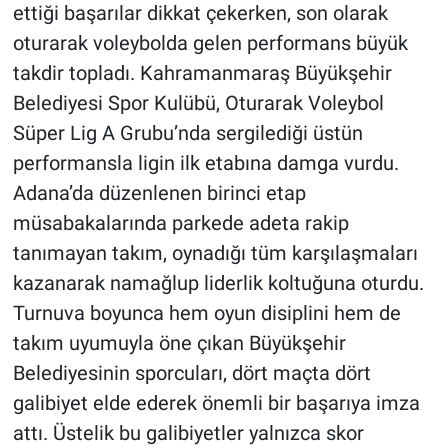
ettiği başarılar dikkat çekerken, son olarak
oturarak voleybolda gelen performans büyük
BİLİM VE TEKNOLOJİ
takdir topladı. Kahramanmaraş Büyükşehir
Güvenlik
Belediyesi Spor Kulübü, Oturarak Voleybol
Süper Lig A Grubu’nda sergilediği üstün
Bölge
performansla ligin ilk etabına damga vurdu.
Adana’da düzenlenen birinci etap
müsabakalarında parkede adeta rakip
tanımayan takım, oynadığı tüm karşılaşmaları
kazanarak namağlup liderlik koltuğuna oturdu.
Turnuva boyunca hem oyun disiplini hem de
takım uyumuyla öne çıkan Büyükşehir
Belediyesinin sporcuları, dört maçta dört
galibiyet elde ederek önemli bir başarıya imza
attı. Üstelik bu galibiyetler yalnızca skor