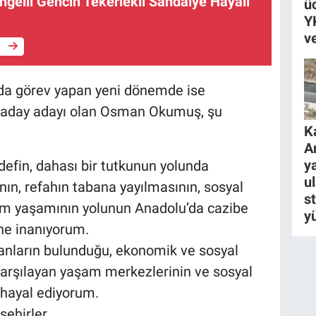
ngelli Gencin Tekerlekli Sandalye Hayali
ü
Y
v
e
’nda görev yapan yeni dönemde ise
a aday adayı olan Osman Okumuş, şu
K
A
ya
edefin, dahası bir tutkunun yolunda
u
ın, refahın tabana yayılmasının, sosyal
s
plum yaşamının yolunun Anadolu’da cazibe
y
ne inanıyorum.
anların bulunduğu, ekonomik ve sosyal
 karşılayan yaşam merkezlerinin ve sosyal
 hayal ediyorum.
ehirler.