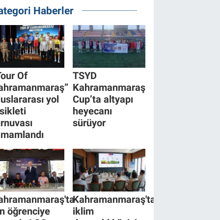
ategori Haberler
Tour Of
TSYD
ahramanmaraş”
Kahramanmaraş
luslararası yol
Cup’ta altyapı
sikleti
heyecanı
urnuvası
sürüyor
amamlandı
ahramanmaraş'ta
Kahramanmaraş'ta
in öğrenciye
iklim