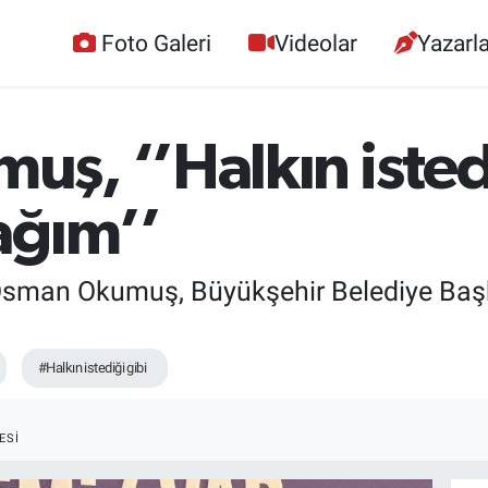
Foto Galeri
Videolar
Yazarla
, ‘’Halkın istedi
ağım’’
Osman Okumuş, Büyükşehir Belediye Başk
#Halkın istediği gibi
ESI