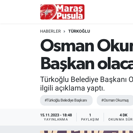
Kahramanmaraş
İstanbul Nöbetçi Eczaneler
HABERLER
TÜRKOĞLU
genel
İstanbul Hava Durumu
Osman Okumuş
Türkiye
İstanbul Namaz Vakitleri
Başkan olac
Politika
İstanbul Trafik Yoğunluk Haritası
Türkoğlu Belediye Başkanı 
Ekonomi
Süper Lig Puan Durumu ve Fikstür
ilgili açıklama yaptı.
Spor
Tüm Manşetler
#Türkoğlu Belediye Başkanı
#Osman Okumuş
Kültür Sanat
Son Dakika Haberleri
15.11.2023 - 18:48
1
4 DK
YAYINLANMA
PAYLAŞIM
OKUNMA SÜR
Sağlık
Haber Arşivi