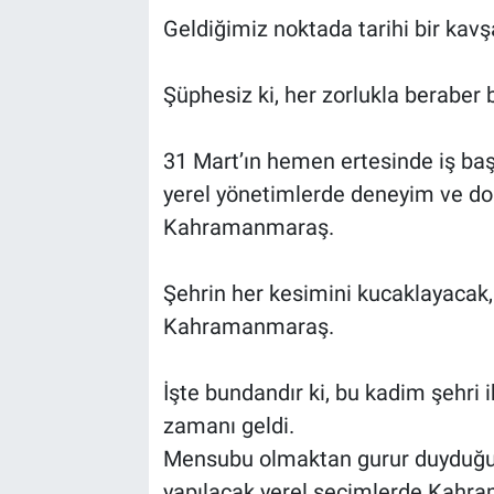
Geldiğimiz noktada tarihi bir kavş
Şüphesiz ki, her zorlukla beraber bi
31 Mart’ın hemen ertesinde iş başı
yerel yönetimlerde deneyim ve don
Kahramanmaraş.
Şehrin her kesimini kucaklayacak, 
Kahramanmaraş.
İşte bundandır ki, bu kadim şehri
zamanı geldi.
Mensubu olmaktan gurur duyduğum
yapılacak yerel seçimlerde Kahr