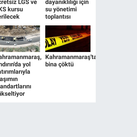
cretsiz LGS ve
dayanıklılığı için
KS kursu
su yönetimi
erilecek
toplantısı
ahramanmaraş,
Kahramanmaraş'ta
ndırın'da yol
bina çöktü
tırımlarıyla
laşımın
tandartlarını
ükseltiyor