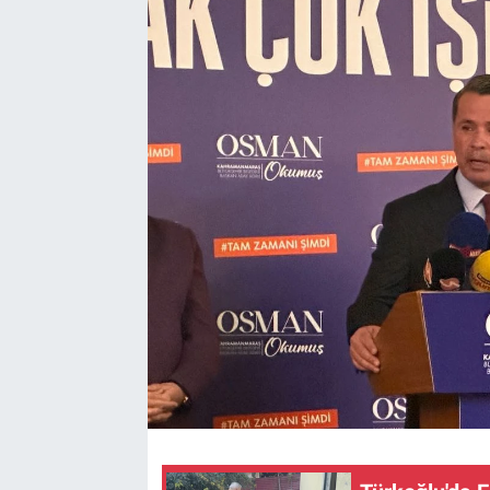
TEKNOLOJİ
Dünya
İlçeler
MAGAZİN
Bilim, Teknoloji
ASAYİŞ
ÇEVRE
HABERDE İNSAN
EĞİTİM