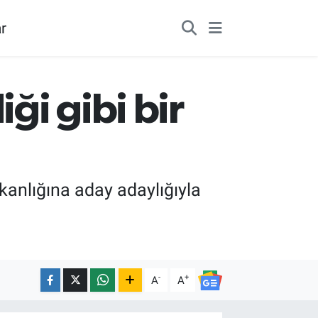
r
ği gibi bir
anlığına aday adaylığıyla
-
+
A
A