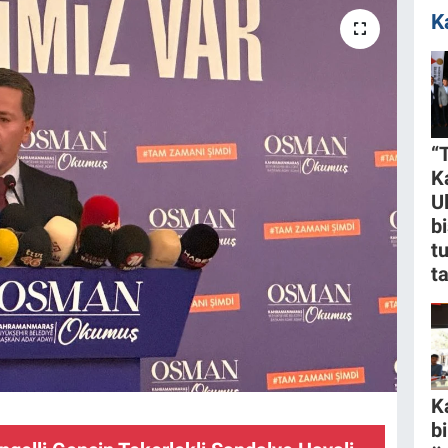
K
“
K
U
bi
t
t
K
b