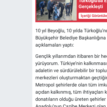
Türkoğlu'da E
Gerçekleşti
BİLİM VE TEKNOLOJİ
İçeriği Görüntül
Güvenlik
10 yıl Beyoğlu, 10 yılda Türkoğlu
Bölge
Büyükşehir Belediye Başkanlığın
açıklamaları yaptı:
Gençlik yıllarımdan itibaren bir h
yürüyorum. Türkiye’nin kalkınmasın
adaletin ve sürdürülebilir bir to
merkezleri oluşturmaktan geçtiği
Metropol şehirlerde olan tüm imk
açıdan kalkınmış, tüm ihtiyaçları
donatıların olduğu üreten şehirler
Anadolu’nun Cazibe Merkezi olan ş