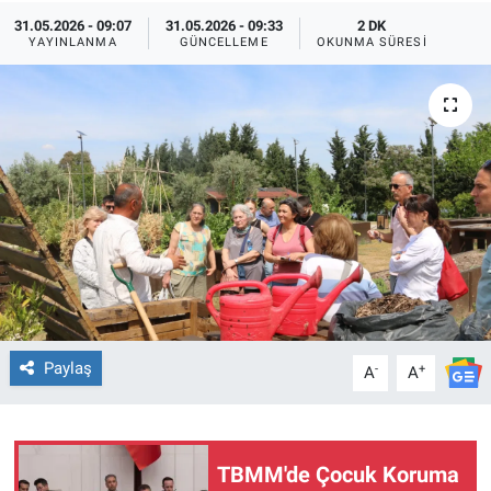
31.05.2026 - 09:07
31.05.2026 - 09:33
2 DK
TEKNOLOJİ
YAYINLANMA
GÜNCELLEME
OKUNMA SÜRESI
Dünya
İlçeler
MAGAZİN
Bilim, Teknoloji
ASAYİŞ
Paylaş
-
+
A
A
ÇEVRE
HABERDE İNSAN
TBMM'de Çocuk Koruma
EĞİTİM