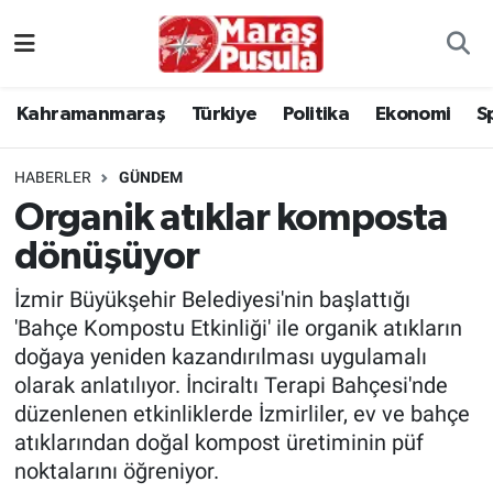
Kahramanmaraş
İstanbul Nöbetçi Eczaneler
Kahramanmaraş
Türkiye
Politika
Ekonomi
S
genel
İstanbul Hava Durumu
HABERLER
GÜNDEM
Türkiye
İstanbul Namaz Vakitleri
Organik atıklar komposta
dönüşüyor
Politika
İstanbul Trafik Yoğunluk Haritası
İzmir Büyükşehir Belediyesi'nin başlattığı
Ekonomi
Süper Lig Puan Durumu ve Fikstür
'Bahçe Kompostu Etkinliği' ile organik atıkların
doğaya yeniden kazandırılması uygulamalı
Spor
Tüm Manşetler
olarak anlatılıyor. İnciraltı Terapi Bahçesi'nde
düzenlenen etkinliklerde İzmirliler, ev ve bahçe
Kültür Sanat
Son Dakika Haberleri
atıklarından doğal kompost üretiminin püf
noktalarını öğreniyor.
Sağlık
Haber Arşivi