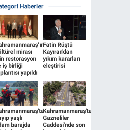
ategori Haberler
ahramanmaraş’ın
Fatin Rüştü
ültürel mirası
Kayıran'dan
çin restorasyon
yıkım kararları
 iş birliği
eleştirisi
plantısı yapıldı
ahramanmaraş'ta
Kahramanmaraş'ta
ayıp yaşlı
Gazneliler
dam barajda
Caddesi'nde son