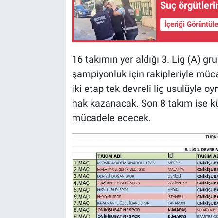
Suç örgütleri
BİLİM VE TEKNOLOJİ
İçeriği Görüntül
Güvenlik
16 takımın yer aldığı 3. Lig (A) 
Bölge
şampiyonluk için rakipleriyle müca
iki etap tek devreli lig usulüyle 
hak kazanacak. Son 8 takım ise 
mücadele edecek.