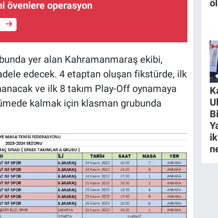
ö
ni övenlere operasyon
e
grubunda yer alan Kahramanmaraş ekibi,
dele edecek. 4 etaptan oluşan fikstürde, ilk
oynanacak ve ilk 8 takım Play-Off oynamaya
K
U
kümede kalmak için klasman grubunda
B
Y
ik
n