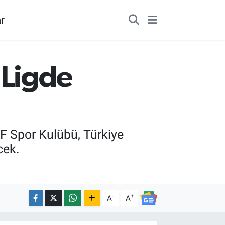
r
 Ligde
F Spor Kulübü, Türkiye
cek.
-
+
A
A