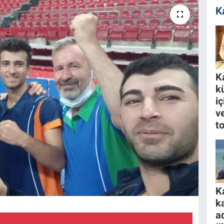
K
K
k
i
ve
to
K
k
a