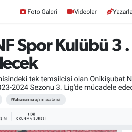
Foto Galeri
Videolar
Yazarla
F Spor Kulübü 3 .
decek
indeki tek temsilcisi olan Onikişubat N
23-2024 Sezonu 3. Lig'de mücadele ede
#Kahramanmaraş'ın masa tenisi
1 DK
AŞIM
OKUNMA SÜRESI