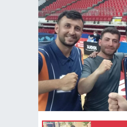
TEKNOLOJİ
Dünya
İlçeler
MAGAZİN
Bilim, Teknoloji
ASAYİŞ
ÇEVRE
HABERDE İNSAN
EĞİTİM