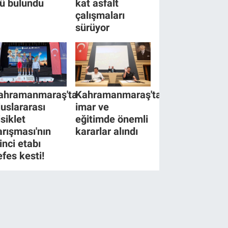
lü bulundu
kat asfalt
çalışmaları
sürüyor
ahramanmaraş'ta
Kahramanmaraş'ta
luslararası
imar ve
isiklet
eğitimde önemli
arışması'nın
kararlar alındı
inci etabı
efes kesti!