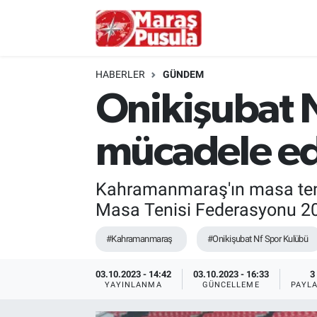
Kahramanmaraş
İstanbul Nöbetçi Eczaneler
HABERLER
GÜNDEM
genel
İstanbul Hava Durumu
Onikişubat N
Türkiye
İstanbul Namaz Vakitleri
mücadele e
Politika
İstanbul Trafik Yoğunluk Haritası
Kahramanmaraş'ın masa tenis
Ekonomi
Süper Lig Puan Durumu ve Fikstür
Masa Tenisi Federasyonu 20
Spor
Tüm Manşetler
#Kahramanmaraş
#Onikişubat Nf Spor Kulübü
Kültür Sanat
Son Dakika Haberleri
03.10.2023 - 14:42
03.10.2023 - 16:33
3
YAYINLANMA
GÜNCELLEME
PAYL
Sağlık
Haber Arşivi