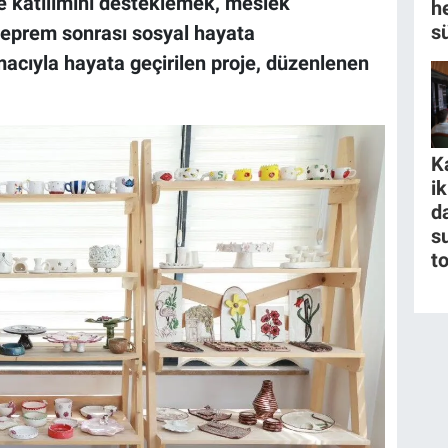
me katılımını desteklemek, meslek
h
s
deprem sonrası sosyal hayata
acıyla hayata geçirilen proje, düzenlenen
K
i
da
s
t