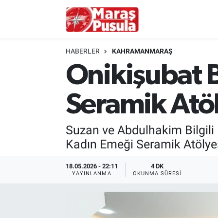
Kahramanmaraş
İstanbul Nöbetçi Eczaneler
HABERLER
KAHRAMANMARAŞ
genel
İstanbul Hava Durumu
Onikişubat 
Türkiye
İstanbul Namaz Vakitleri
Seramik Atöl
Politika
İstanbul Trafik Yoğunluk Haritası
Suzan ve Abdulhakim Bilgili 
Ekonomi
Süper Lig Puan Durumu ve Fikstür
Kadın Emeği Seramik Atölyes
Spor
Tüm Manşetler
18.05.2026 - 22:11
4 DK
YAYINLANMA
OKUNMA SÜRESI
Kültür Sanat
Son Dakika Haberleri
Sağlık
Haber Arşivi