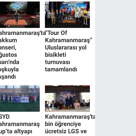
ahramanmaraş'ta
“Tour Of
akkum
Kahramanmaraş”
onseri,
Uluslararası yol
ğustos
bisikleti
uarı'nda
turnuvası
oşkuyla
tamamlandı
aşandı
SYD
Kahramanmaraş'ta
ahramanmaraş
bin öğrenciye
up’ta altyapı
ücretsiz LGS ve