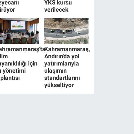
eyecanı
YKS kursu
ürüyor
verilecek
ahramanmaraş'ta
Kahramanmaraş,
klim
Andırın'da yol
yanıklılığı için
yatırımlarıyla
u yönetimi
ulaşımın
oplantısı
standartlarını
yükseltiyor