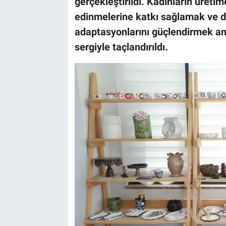
gerçekleştirildi. Kadınların üreti
edinmelerine katkı sağlamak ve 
BİLİM VE TEKNOLOJİ
adaptasyonlarını güçlendirmek am
sergiyle taçlandırıldı.
Güvenlik
Bölge