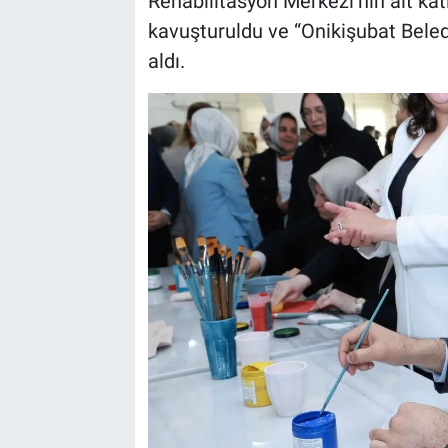
Rehabilitasyon Merkezi’nin alt ka
kavuşturuldu ve “Onikişubat Beled
aldı.