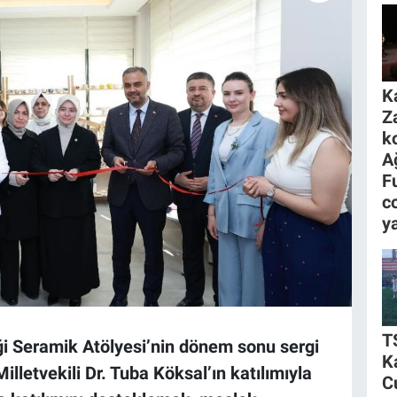
K
Z
k
A
F
c
y
T
i Seramik Atölyesi’nin dönem sonu sergi
K
lletvekili Dr. Tuba Köksal’ın katılımıyla
C