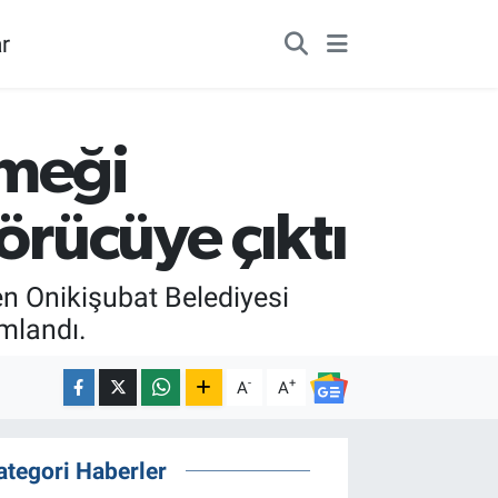
r
Emeği
örücüye çıktı
en Onikişubat Belediyesi
mlandı.
-
+
A
A
ategori Haberler