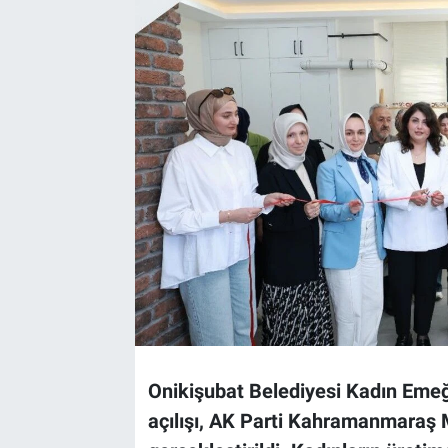
TEKNOLOJİ
Dünya
İlçeler
MAGAZİN
Bilim, Teknoloji
ASAYİŞ
ÇEVRE
Onikişubat Belediyesi Kadın Emeğ
HABERDE İNSAN
açılışı, AK Parti Kahramanmaraş Mi
EĞİTİM