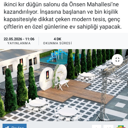
ikinci kır düğün salonu da Önsen Mahallesi’ne
TEKNOLOJİ
kazandırılıyor. İnşasına başlanan ve bin kişilik
kapasitesiyle dikkat çeken modern tesis, genç
Dünya
çiftlerin en özel günlerine ev sahipliği yapacak.
İlçeler
22.05.2026 - 11:06
4 DK
YAYINLANMA
OKUNMA SÜRESI
MAGAZİN
Bilim, Teknoloji
ASAYİŞ
ÇEVRE
HABERDE İNSAN
EĞİTİM