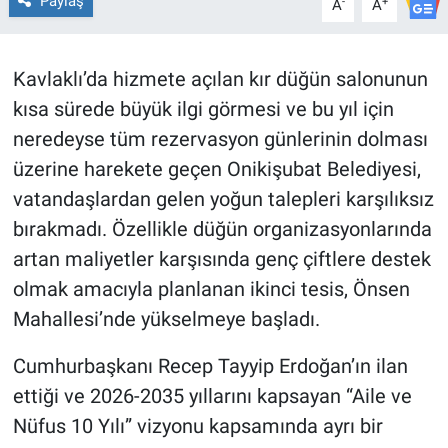
Paylaş
-
+
A
A
BİLİM VE TEKNOLOJİ
Kavlaklı’da hizmete açılan kır düğün salonunun
Güvenlik
kısa sürede büyük ilgi görmesi ve bu yıl için
neredeyse tüm rezervasyon günlerinin dolması
Bölge
üzerine harekete geçen Onikişubat Belediyesi,
vatandaşlardan gelen yoğun talepleri karşılıksız
bırakmadı. Özellikle düğün organizasyonlarında
artan maliyetler karşısında genç çiftlere destek
olmak amacıyla planlanan ikinci tesis, Önsen
Mahallesi’nde yükselmeye başladı.
Cumhurbaşkanı Recep Tayyip Erdoğan’ın ilan
ettiği ve 2026-2035 yıllarını kapsayan “Aile ve
Nüfus 10 Yılı” vizyonu kapsamında ayrı bir