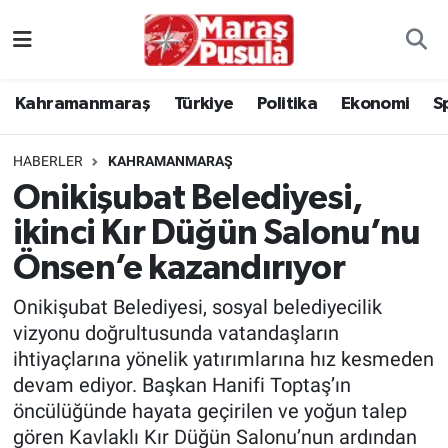
Kahramanmaraş
İstanbul Nöbetçi Eczaneler
Kahramanmaraş
Türkiye
Politika
Ekonomi
S
genel
İstanbul Hava Durumu
HABERLER
KAHRAMANMARAŞ
Türkiye
İstanbul Namaz Vakitleri
Onikişubat Belediyesi,
ikinci Kır Düğün Salonu’nu
Politika
İstanbul Trafik Yoğunluk Haritası
Önsen’e kazandırıyor
Ekonomi
Süper Lig Puan Durumu ve Fikstür
Onikişubat Belediyesi, sosyal belediyecilik
Spor
Tüm Manşetler
vizyonu doğrultusunda vatandaşların
ihtiyaçlarına yönelik yatırımlarına hız kesmeden
Kültür Sanat
Son Dakika Haberleri
devam ediyor. Başkan Hanifi Toptaş’ın
öncülüğünde hayata geçirilen ve yoğun talep
Sağlık
Haber Arşivi
gören Kavlaklı Kır Düğün Salonu’nun ardından