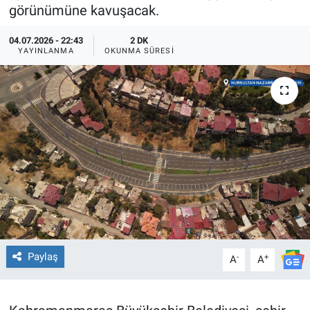
görünümüne kavuşacak.
TEKNOLOJİ
04.07.2026 - 22:43
2 DK
YAYINLANMA
OKUNMA SÜRESI
Dünya
İlçeler
MAGAZİN
Bilim, Teknoloji
ASAYİŞ
ÇEVRE
Paylaş
-
+
A
A
HABERDE İNSAN
EĞİTİM