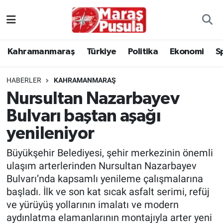
Kahramanmaraş
İstanbul Nöbetçi Eczaneler
Kahramanmaraş
Türkiye
Politika
Ekonomi
S
genel
İstanbul Hava Durumu
HABERLER
KAHRAMANMARAŞ
Türkiye
İstanbul Namaz Vakitleri
Nursultan Nazarbayev
Bulvarı baştan aşağı
Politika
İstanbul Trafik Yoğunluk Haritası
yenileniyor
Ekonomi
Süper Lig Puan Durumu ve Fikstür
Büyükşehir Belediyesi, şehir merkezinin önemli
Spor
Tüm Manşetler
ulaşım arterlerinden Nursultan Nazarbayev
Bulvarı’nda kapsamlı yenileme çalışmalarına
Kültür Sanat
Son Dakika Haberleri
başladı. İlk ve son kat sıcak asfalt serimi, refüj
ve yürüyüş yollarının imalatı ve modern
Sağlık
Haber Arşivi
aydınlatma elamanlarının montajıyla arter yeni