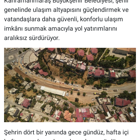
Kahramanmaraş Büyükşehir Belediyesi, şehir
genelinde ulaşım altyapısını güçlendirmek ve
BİLİM VE TEKNOLOJİ
vatandaşlara daha güvenli, konforlu ulaşım
imkânı sunmak amacıyla yol yatırımlarını
Güvenlik
aralıksız sürdürüyor.
Bölge
Şehrin dört bir yanında gece gündüz, hafta içi