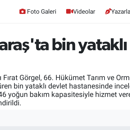
Foto Galeri
Videolar
Yazarla
aş'ta bin yataklı
 Fırat Görgel, 66. Hükümet Tarım ve Orma
süren bin yataklı devlet hastanesinde inc
46 yoğun bakım kapasitesiyle hizmet vere
irildi.