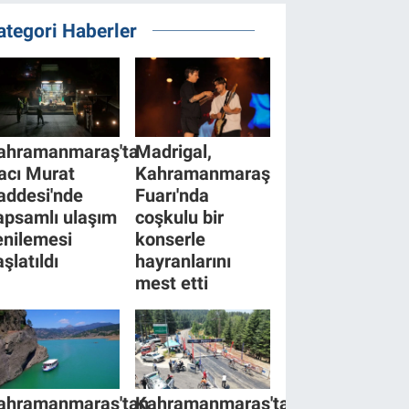
ategori Haberler
ahramanmaraş'ta
Madrigal,
acı Murat
Kahramanmaraş
addesi'nde
Fuarı'nda
apsamlı ulaşım
coşkulu bir
enilemesi
konserle
şlatıldı
hayranlarını
mest etti
ahramanmaraş'tan
Kahramanmaraş'ta