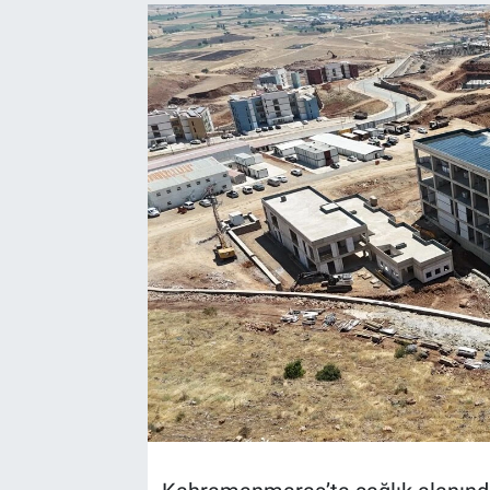
TEKNOLOJİ
Dünya
İlçeler
MAGAZİN
Bilim, Teknoloji
ASAYİŞ
ÇEVRE
HABERDE İNSAN
EĞİTİM