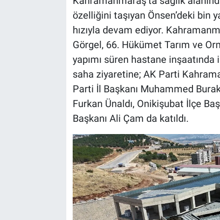
Kahramanmaraş’ta sağlık alanında
özelliğini taşıyan Önsen’deki bin 
BİLİM VE TEKNOLOJİ
hızıyla devam ediyor. Kahramanma
Görgel, 66. Hükümet Tarım ve Orman
Güvenlik
yapımı süren hastane inşaatında 
saha ziyaretine; AK Parti Kahrama
Bölge
Parti İl Başkanı Muhammed Burak G
Furkan Ünaldı, Onikişubat İlçe Ba
Başkanı Ali Çam da katıldı.