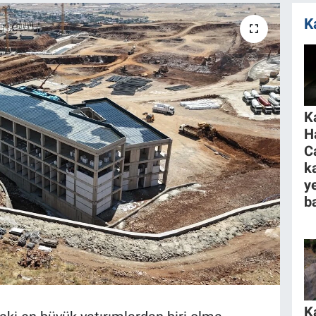
K
K
H
C
k
y
ba
K