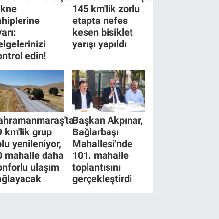
ekne
145 km'lik zorlu
ahiplerine
etapta nefes
yarı:
kesen bisiklet
elgelerinizi
yarışı yapıldı
ontrol edin!
ahramanmaraş'ta
Başkan Akpınar,
9 km'lik grup
Bağlarbaşı
olu yenileniyor,
Mahallesi'nde
0 mahalle daha
101. mahalle
onforlu ulaşım
toplantısını
ağlayacak
gerçekleştirdi