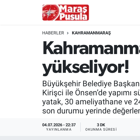
Kahramanmaraş
İstanbul Nöbetçi Eczaneler
HABERLER
KAHRAMANMARAŞ
genel
İstanbul Hava Durumu
Kahramanmar
Türkiye
İstanbul Namaz Vakitleri
yükseliyor!
Politika
İstanbul Trafik Yoğunluk Haritası
Büyükşehir Belediye Başkanı
Ekonomi
Süper Lig Puan Durumu ve Fikstür
Kirişci ile Önsen’de yapımı 
yatak, 30 ameliyathane ve 2
Spor
Tüm Manşetler
son durumu yerinde değerlend
Kültür Sanat
Son Dakika Haberleri
04.07.2026 - 22:37
3 DK
YAYINLANMA
OKUNMA SÜRESI
Sağlık
Haber Arşivi