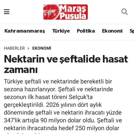
Kahramanmaraş
İstanbul Nöbetçi Eczaneler
Kahramanmaraş
Türkiye
Politika
Ekonomi
S
genel
İstanbul Hava Durumu
HABERLER
EKONOMI
Türkiye
İstanbul Namaz Vakitleri
Nektarin ve şeftalide hasat
zamanı
Politika
İstanbul Trafik Yoğunluk Haritası
Türkiye şeftali ve nektarinde bereketli bir
Ekonomi
Süper Lig Puan Durumu ve Fikstür
sezona hazırlanıyor. Şeftali ve nektarinde
sezonun ilk hasat töreni Selçuk'ta
Spor
Tüm Manşetler
gerçekleştirildi. 2026 yılının dört aylık
döneminde şeftali ve nektarin ihracatı yüzde
Kültür Sanat
Son Dakika Haberleri
347'lik artışla 90 milyon dolar oldu. Şeftali ve
nektarin ihracatında hedef 250 milyon dolar
Sağlık
Haber Arşivi