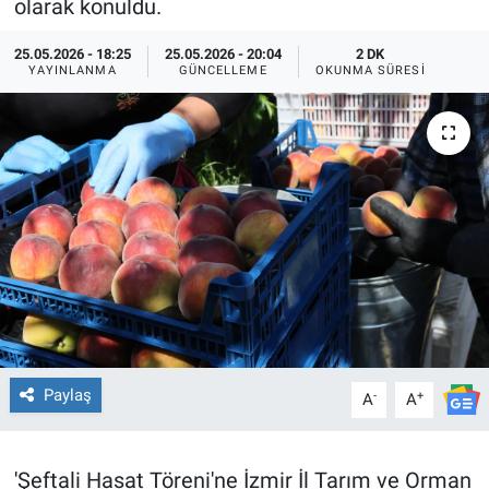
olarak konuldu.
TEKNOLOJİ
25.05.2026 - 18:25
25.05.2026 - 20:04
2 DK
YAYINLANMA
GÜNCELLEME
OKUNMA SÜRESI
Dünya
İlçeler
MAGAZİN
Bilim, Teknoloji
ASAYİŞ
ÇEVRE
Paylaş
-
+
A
A
HABERDE İNSAN
'Şeftali Hasat Töreni'ne İzmir İl Tarım ve Orman
EĞİTİM