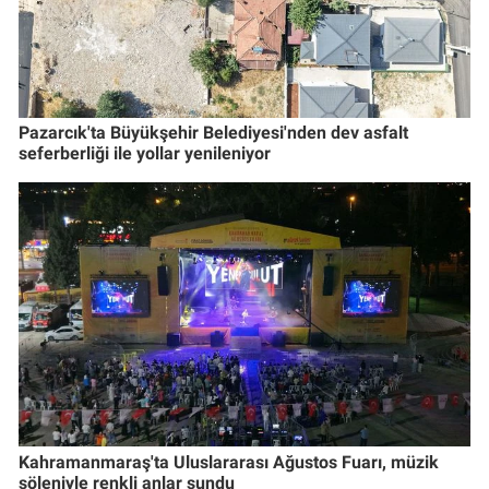
Pazarcık'ta Büyükşehir Belediyesi'nden dev asfalt
seferberliği ile yollar yenileniyor
Kahramanmaraş'ta Uluslararası Ağustos Fuarı, müzik
şöleniyle renkli anlar sundu