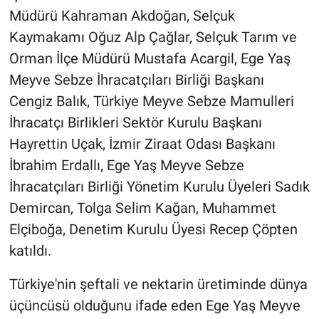
Müdürü Kahraman Akdoğan, Selçuk
BİLİM VE TEKNOLOJİ
Kaymakamı Oğuz Alp Çağlar, Selçuk Tarım ve
Orman İlçe Müdürü Mustafa Acargil, Ege Yaş
Güvenlik
Meyve Sebze İhracatçıları Birliği Başkanı
Cengiz Balık, Türkiye Meyve Sebze Mamulleri
Bölge
İhracatçı Birlikleri Sektör Kurulu Başkanı
Hayrettin Uçak, İzmir Ziraat Odası Başkanı
İbrahim Erdallı, Ege Yaş Meyve Sebze
İhracatçıları Birliği Yönetim Kurulu Üyeleri Sadık
Demircan, Tolga Selim Kağan, Muhammet
Elçiboğa, Denetim Kurulu Üyesi Recep Çöpten
katıldı.
Türkiye'nin şeftali ve nektarin üretiminde dünya
üçüncüsü olduğunu ifade eden Ege Yaş Meyve