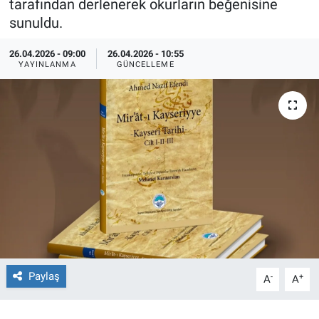
tarafından derlenerek okurların beğenisine
sunuldu.
TEKNOLOJİ
26.04.2026 - 09:00
26.04.2026 - 10:55
Dünya
YAYINLANMA
GÜNCELLEME
İlçeler
MAGAZİN
Bilim, Teknoloji
ASAYİŞ
ÇEVRE
Paylaş
-
+
HABERDE İNSAN
A
A
EĞİTİM