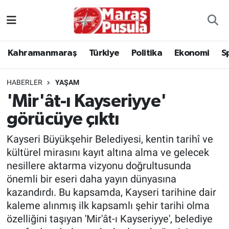
Kahramanmaraş
İstanbul Nöbetçi Eczaneler
Kahramanmaraş
Türkiye
Politika
Ekonomi
S
genel
İstanbul Hava Durumu
HABERLER
YAŞAM
Türkiye
İstanbul Namaz Vakitleri
'Mir'ât-ı Kayseriyye'
görücüye çıktı
Politika
İstanbul Trafik Yoğunluk Haritası
Kayseri Büyükşehir Belediyesi, kentin tarihî ve
Ekonomi
Süper Lig Puan Durumu ve Fikstür
kültürel mirasını kayıt altına alma ve gelecek
nesillere aktarma vizyonu doğrultusunda
Spor
Tüm Manşetler
önemli bir eseri daha yayın dünyasına
kazandırdı. Bu kapsamda, Kayseri tarihine dair
Kültür Sanat
Son Dakika Haberleri
kaleme alınmış ilk kapsamlı şehir tarihi olma
özelliğini taşıyan 'Mir'ât-ı Kayseriyye', belediye
Sağlık
Haber Arşivi