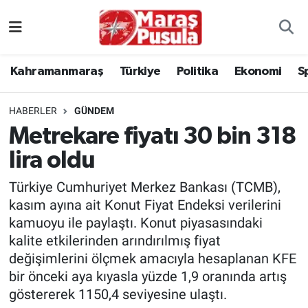
Kahramanmaraş
İstanbul Nöbetçi Eczaneler
Kahramanmaraş
Türkiye
Politika
Ekonomi
S
genel
İstanbul Hava Durumu
HABERLER
GÜNDEM
Türkiye
İstanbul Namaz Vakitleri
Metrekare fiyatı 30 bin 318
lira oldu
Politika
İstanbul Trafik Yoğunluk Haritası
Türkiye Cumhuriyet Merkez Bankası (TCMB),
Ekonomi
Süper Lig Puan Durumu ve Fikstür
kasım ayına ait Konut Fiyat Endeksi verilerini
kamuoyu ile paylaştı. Konut piyasasındaki
Spor
Tüm Manşetler
kalite etkilerinden arındırılmış fiyat
değişimlerini ölçmek amacıyla hesaplanan KFE
Kültür Sanat
Son Dakika Haberleri
bir önceki aya kıyasla yüzde 1,9 oranında artış
göstererek 1150,4 seviyesine ulaştı.
Sağlık
Haber Arşivi