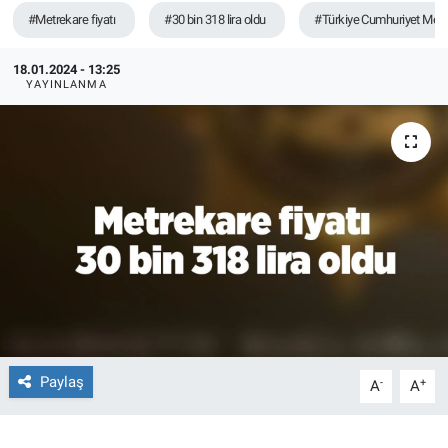
#Metrekare fiyatı
#30 bin 318 lira oldu
#Türkiye Cumhuriyet Mer
TEKNOLOJİ
18.01.2024 - 13:25
Dünya
YAYINLANMA
İlçeler
MAGAZİN
Bilim, Teknoloji
ASAYİŞ
ÇEVRE
Paylaş
-
+
A
A
HABERDE İNSAN
EĞİTİM