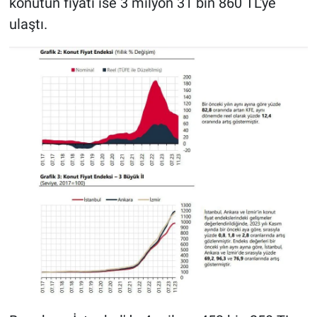
konutun fiyatı ise 3 milyon 31 bin 860 TL'ye
ulaştı.