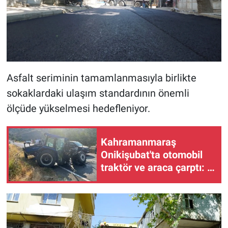
Asfalt seriminin tamamlanmasıyla birlikte
sokaklardaki ulaşım standardının önemli
ölçüde yükselmesi hedefleniyor.
Kahramanmaraş
Onikişubat'ta otomobil
traktör ve araca çarptı: 3
kişi yaralandı