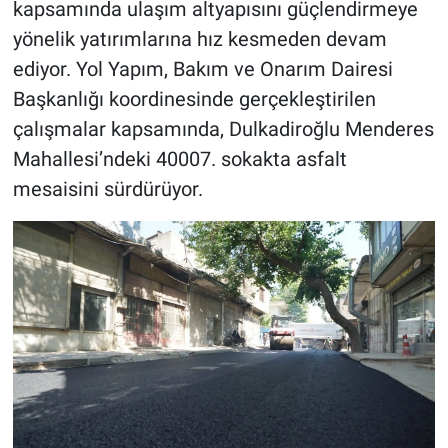
kapsamında ulaşım altyapısını güçlendirmeye
yönelik yatırımlarına hız kesmeden devam
BİLİM VE TEKNOLOJİ
ediyor. Yol Yapım, Bakım ve Onarım Dairesi
Başkanlığı koordinesinde gerçekleştirilen
Güvenlik
çalışmalar kapsamında, Dulkadiroğlu Menderes
Bölge
Mahallesi’ndeki 40007. sokakta asfalt
mesaisini sürdürüyor.