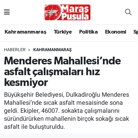
Kahramanmaraş
İstanbul Nöbetçi Eczaneler
Kahramanmaraş
Türkiye
Politika
Ekonomi
S
genel
İstanbul Hava Durumu
HABERLER
KAHRAMANMARAŞ
Türkiye
İstanbul Namaz Vakitleri
Menderes Mahallesi’nde
asfalt çalışmaları hız
Politika
İstanbul Trafik Yoğunluk Haritası
kesmiyor
Ekonomi
Süper Lig Puan Durumu ve Fikstür
Büyükşehir Belediyesi, Dulkadiroğlu Menderes
Spor
Tüm Manşetler
Mahallesi’nde sıcak asfalt mesaisinde sona
geldi. Ekipler, 46007. sokakta çalışmalarını
Kültür Sanat
Son Dakika Haberleri
süründürürken mahallenin birçok sokağı sıcak
asfalt ile buluşturuldu.
Sağlık
Haber Arşivi