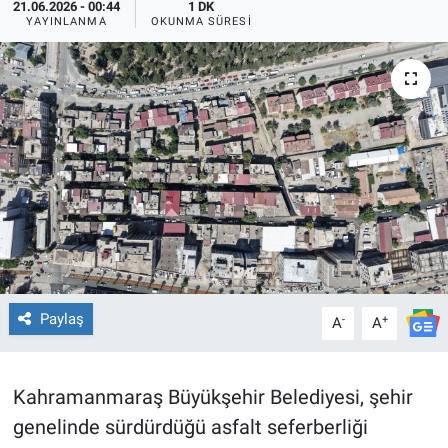
21.06.2026 - 00:44
1 DK
YAYINLANMA
OKUNMA SÜRESI
TEKNOLOJİ
Dünya
İlçeler
MAGAZİN
Bilim, Teknoloji
ASAYİŞ
Paylaş
-
+
A
A
ÇEVRE
HABERDE İNSAN
Kahramanmaraş Büyükşehir Belediyesi, şehir
genelinde sürdürdüğü asfalt seferberliği
EĞİTİM