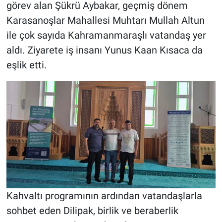
görev alan Şükrü Aybakar, geçmiş dönem
Karasanoşlar Mahallesi Muhtarı Mullah Altun
BİLİM VE TEKNOLOJİ
ile çok sayıda Kahramanmaraşlı vatandaş yer
Güvenlik
aldı. Ziyarete iş insanı Yunus Kaan Kısaca da
eşlik etti.
Bölge
Kahvaltı programının ardından vatandaşlarla
sohbet eden Dilipak, birlik ve beraberlik