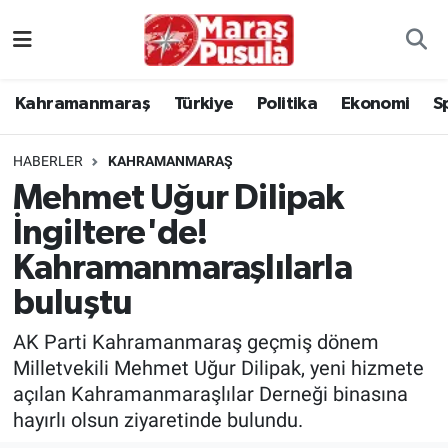
Kahramanmaraş
İstanbul Nöbetçi Eczaneler
Kahramanmaraş
Türkiye
Politika
Ekonomi
S
genel
İstanbul Hava Durumu
HABERLER
KAHRAMANMARAŞ
Türkiye
İstanbul Namaz Vakitleri
Mehmet Uğur Dilipak
İngiltere'de!
Politika
İstanbul Trafik Yoğunluk Haritası
Kahramanmaraşlılarla
Ekonomi
Süper Lig Puan Durumu ve Fikstür
buluştu
Spor
Tüm Manşetler
AK Parti Kahramanmaraş geçmiş dönem
Milletvekili Mehmet Uğur Dilipak, yeni hizmete
Kültür Sanat
Son Dakika Haberleri
açılan Kahramanmaraşlılar Derneği binasına
hayırlı olsun ziyaretinde bulundu.
Sağlık
Haber Arşivi