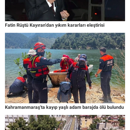
Fatin Rüştü Kayıran'dan yıkım kararları eleştirisi
Kahramanmaraş'ta kayıp yaşlı adam barajda ölü bulundu