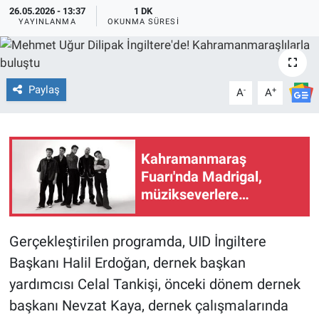
26.05.2026 - 13:37
1 DK
YAYINLANMA
OKUNMA SÜRESI
TEKNOLOJİ
Dünya
Paylaş
-
+
A
A
İlçeler
MAGAZİN
Kahramanmaraş
Bilim, Teknoloji
Fuarı'nda Madrigal,
müzikseverlere
ASAYİŞ
unutulmaz bir gece
sunacak!
Gerçekleştirilen programda, UID İngiltere
ÇEVRE
Başkanı Halil Erdoğan, dernek başkan
HABERDE İNSAN
yardımcısı Celal Tankişi, önceki dönem dernek
başkanı Nevzat Kaya, dernek çalışmalarında
EĞİTİM