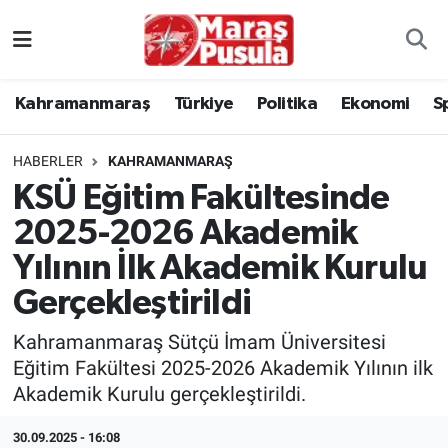
Kahramanmaraş
İstanbul Nöbetçi Eczaneler
Kahramanmaraş
Türkiye
Politika
Ekonomi
S
genel
İstanbul Hava Durumu
HABERLER
KAHRAMANMARAŞ
Türkiye
İstanbul Namaz Vakitleri
KSÜ Eğitim Fakültesinde
2025-2026 Akademik
Politika
İstanbul Trafik Yoğunluk Haritası
Yılının İlk Akademik Kurulu
Ekonomi
Süper Lig Puan Durumu ve Fikstür
Gerçekleştirildi
Spor
Tüm Manşetler
Kahramanmaraş Sütçü İmam Üniversitesi
Eğitim Fakültesi 2025-2026 Akademik Yılının ilk
Kültür Sanat
Son Dakika Haberleri
Akademik Kurulu gerçekleştirildi.
Sağlık
Haber Arşivi
30.09.2025 - 16:08