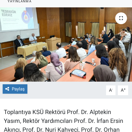
YAYINLANMA
TEKNOLOJİ
Dünya
İlçeler
MAGAZİN
Bilim, Teknoloji
ASAYİŞ
Paylaş
-
+
A
A
ÇEVRE
Toplantıya KSÜ Rektörü Prof. Dr. Alptekin
HABERDE İNSAN
Yasım, Rektör Yardımcıları Prof. Dr. İrfan Ersin
Akıncı, Prof. Dr. Nuri Kahveci, Prof. Dr. Orhan
EĞİTİM