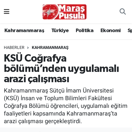
Kahramanmaraş
İstanbul Nöbetçi Eczaneler
Kahramanmaraş
Türkiye
Politika
Ekonomi
S
genel
İstanbul Hava Durumu
HABERLER
KAHRAMANMARAŞ
Türkiye
İstanbul Namaz Vakitleri
KSÜ Coğrafya
bölümü’nden uygulamalı
Politika
İstanbul Trafik Yoğunluk Haritası
arazi çalışması
Ekonomi
Süper Lig Puan Durumu ve Fikstür
Kahramanmaraş Sütçü İmam Üniversitesi
Spor
Tüm Manşetler
(KSÜ) İnsan ve Toplum Bilimleri Fakültesi
Coğrafya Bölümü öğrencileri, uygulamalı eğitim
Kültür Sanat
Son Dakika Haberleri
faaliyetleri kapsamında Kahramanmaraş’ta
arazi çalışması gerçekleştirdi.
Sağlık
Haber Arşivi