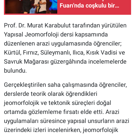
Fuarı'nda coşkulu bir
konserle hayranlarını
BİLİM VE TEKNOLOJİ
mest etti
Prof. Dr. Murat Karabulut tarafından yürütülen
Güvenlik
Yapısal Jeomorfoloji dersi kapsamında
düzenlenen arazi uygulamasında öğrenciler;
Bölge
Kürtül, Fırnız, Süleymanlı, Ilıca, Kısık Vadisi ve
Savruk Mağarası güzergâhında incelemelerde
bulundu.
Gerçekleştirilen saha çalışmasında öğrenciler,
derslerde teorik olarak öğrendikleri
jeomorfolojik ve tektonik süreçleri doğal
ortamda gözlemleme fırsatı elde etti. Arazi
uygulamaları süresince yapısal unsurların arazi
üzerindeki izleri incelenirken, jeomorfolojik