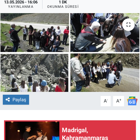
13.05.2026 - 16:06
1 DK
YAYINLANMA
OKUNMA SÜRESI
TEKNOLOJİ
Dünya
İlçeler
MAGAZİN
Bilim, Teknoloji
ASAYİŞ
Paylaş
-
+
A
A
ÇEVRE
HABERDE İNSAN
Madrigal,
Kahramanmaraş
EĞİTİM