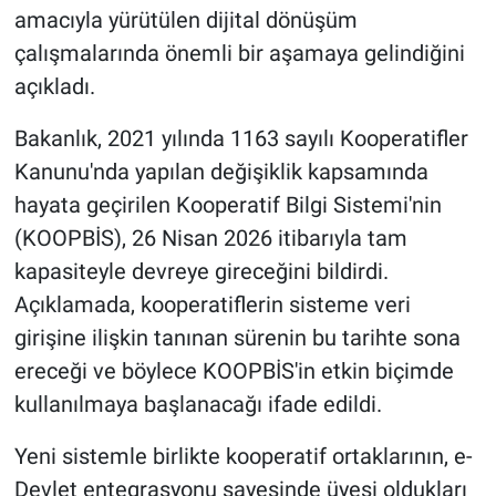
amacıyla yürütülen dijital dönüşüm
çalışmalarında önemli bir aşamaya gelindiğini
BİLİM VE TEKNOLOJİ
açıkladı.
Güvenlik
Bakanlık, 2021 yılında 1163 sayılı Kooperatifler
Bölge
Kanunu'nda yapılan değişiklik kapsamında
hayata geçirilen Kooperatif Bilgi Sistemi'nin
(KOOPBİS), 26 Nisan 2026 itibarıyla tam
kapasiteyle devreye gireceğini bildirdi.
Açıklamada, kooperatiflerin sisteme veri
girişine ilişkin tanınan sürenin bu tarihte sona
ereceği ve böylece KOOPBİS'in etkin biçimde
kullanılmaya başlanacağı ifade edildi.
Yeni sistemle birlikte kooperatif ortaklarının, e-
Devlet entegrasyonu sayesinde üyesi oldukları