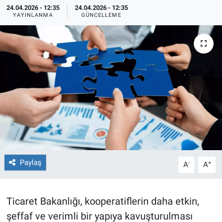
24.04.2026 - 12:35
24.04.2026 - 12:35
YAYINLANMA
GÜNCELLEME
TEKNOLOJİ
Dünya
İlçeler
MAGAZİN
Bilim, Teknoloji
ASAYİŞ
Paylaş
-
+
A
A
ÇEVRE
HABERDE İNSAN
Ticaret Bakanlığı, kooperatiflerin daha etkin,
şeffaf ve verimli bir yapıya kavuşturulması
EĞİTİM