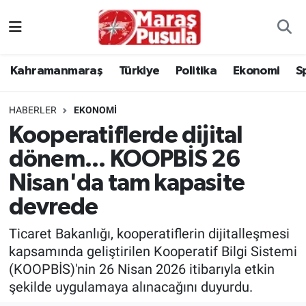
Kahramanmaraş
İstanbul Nöbetçi Eczaneler
Kahramanmaraş
Türkiye
Politika
Ekonomi
S
genel
İstanbul Hava Durumu
HABERLER
EKONOMI
Türkiye
İstanbul Namaz Vakitleri
Kooperatiflerde dijital
dönem... KOOPBİS 26
Politika
İstanbul Trafik Yoğunluk Haritası
Nisan'da tam kapasite
Ekonomi
Süper Lig Puan Durumu ve Fikstür
devrede
Spor
Tüm Manşetler
Ticaret Bakanlığı, kooperatiflerin dijitalleşmesi
kapsamında geliştirilen Kooperatif Bilgi Sistemi
Kültür Sanat
Son Dakika Haberleri
(KOOPBİS)'nin 26 Nisan 2026 itibarıyla etkin
şekilde uygulamaya alınacağını duyurdu.
Sağlık
Haber Arşivi