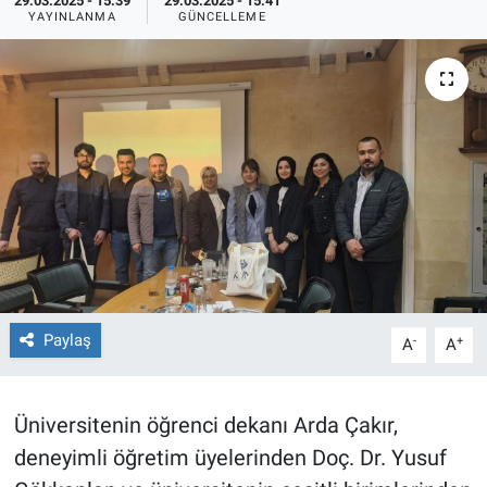
29.03.2025 - 15:39
29.03.2025 - 15:41
YAYINLANMA
GÜNCELLEME
TEKNOLOJİ
Dünya
İlçeler
MAGAZİN
Bilim, Teknoloji
ASAYİŞ
Paylaş
-
+
A
A
ÇEVRE
Üniversitenin öğrenci dekanı Arda Çakır,
HABERDE İNSAN
deneyimli öğretim üyelerinden Doç. Dr. Yusuf
EĞİTİM