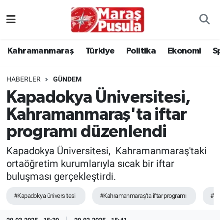
Kahramanmaraş
İstanbul Nöbetçi Eczaneler
Kahramanmaraş
Türkiye
Politika
Ekonomi
S
genel
İstanbul Hava Durumu
HABERLER
GÜNDEM
Türkiye
İstanbul Namaz Vakitleri
Kapadokya Üniversitesi,
Kahramanmaraş'ta iftar
Politika
İstanbul Trafik Yoğunluk Haritası
programı düzenlendi
Ekonomi
Süper Lig Puan Durumu ve Fikstür
Kapadokya Üniversitesi, Kahramanmaraş'taki
Spor
Tüm Manşetler
ortaöğretim kurumlarıyla sıcak bir iftar
buluşması gerçekleştirdi.
Kültür Sanat
Son Dakika Haberleri
#Kapadokya üniversitesi
#Kahramanmaraş'ta iftar programı
#If
Sağlık
Haber Arşivi