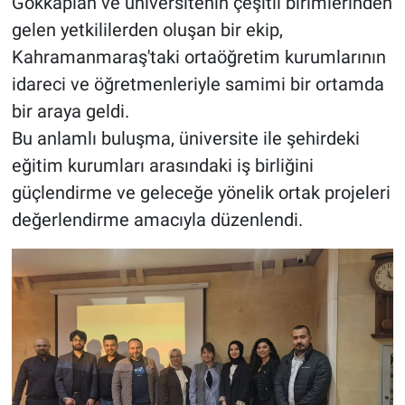
Gökkaplan ve üniversitenin çeşitli birimlerinden
gelen yetkililerden oluşan bir ekip,
BİLİM VE TEKNOLOJİ
Kahramanmaraş'taki ortaöğretim kurumlarının
idareci ve öğretmenleriyle samimi bir ortamda
Güvenlik
bir araya geldi.
Bölge
Bu anlamlı buluşma, üniversite ile şehirdeki
eğitim kurumları arasındaki iş birliğini
güçlendirme ve geleceğe yönelik ortak projeleri
değerlendirme amacıyla düzenlendi.