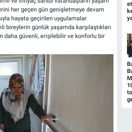
imli ve ihtiyaç sahibi vatandaşların yaşam
e
elerini her geçen gün genişletmeye devam
k
ya
şıyla hayata geçirilen uygulamalar
li bireylerin günlük yaşamda karşılaştıkları
n daha güvenli, erişilebilir ve konforlu bir
B
B
M
1
to
g