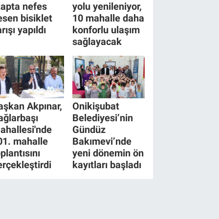
tapta nefes
yolu yenileniyor,
esen bisiklet
10 mahalle daha
rışı yapıldı
konforlu ulaşım
sağlayacak
aşkan Akpınar,
Onikişubat
ağlarbaşı
Belediyesi’nin
ahallesi'nde
Gündüz
01. mahalle
Bakımevi’nde
plantısını
yeni dönemin ön
erçekleştirdi
kayıtları başladı