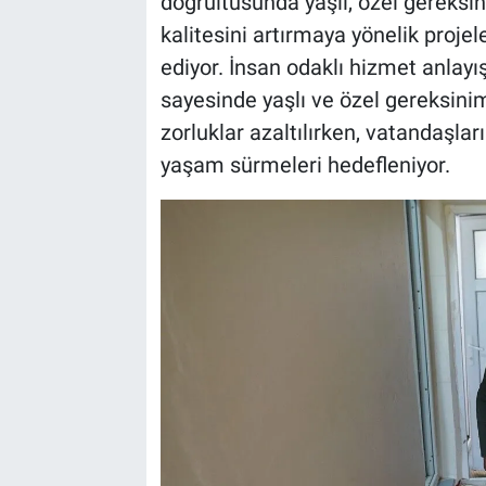
doğrultusunda yaşlı, özel gereksin
kalitesini artırmaya yönelik proj
BİLİM VE TEKNOLOJİ
ediyor. İnsan odaklı hizmet anlayı
sayesinde yaşlı ve özel gereksinim
Güvenlik
zorluklar azaltılırken, vatandaşları
Bölge
yaşam sürmeleri hedefleniyor.