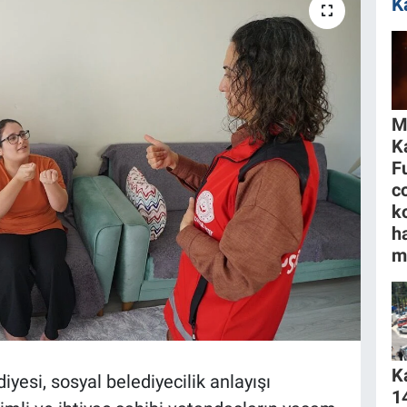
K
M
K
F
c
k
h
m
K
si, sosyal belediyecilik anlayışı
1