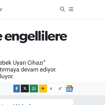
r
 engellilere
Bebek Uyarı Cihazı”
aştırmaya devam ediyor.
uyor.
-
+
A
A