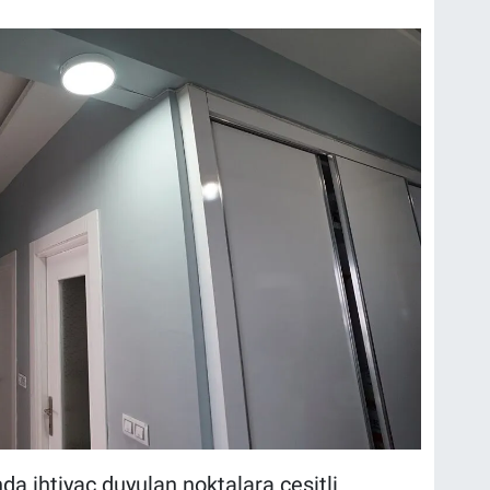
a ihtiyaç duyulan noktalara çeşitli