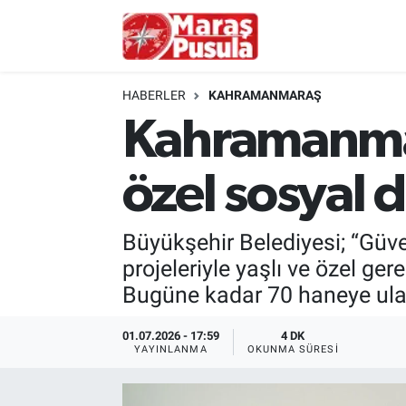
Kahramanmaraş
İstanbul Nöbetçi Eczaneler
HABERLER
KAHRAMANMARAŞ
genel
İstanbul Hava Durumu
Kahramanmara
Türkiye
İstanbul Namaz Vakitleri
özel sosyal d
Politika
İstanbul Trafik Yoğunluk Haritası
Büyükşehir Belediyesi; “Güvenl
Ekonomi
Süper Lig Puan Durumu ve Fikstür
projeleriyle yaşlı ve özel g
Bugüne kadar 70 haneye ula
Spor
Tüm Manşetler
01.07.2026 - 17:59
4 DK
Kültür Sanat
Son Dakika Haberleri
YAYINLANMA
OKUNMA SÜRESI
Sağlık
Haber Arşivi