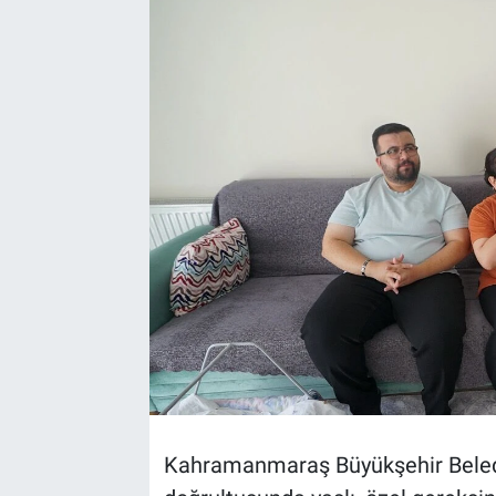
TEKNOLOJİ
Dünya
İlçeler
MAGAZİN
Bilim, Teknoloji
ASAYİŞ
ÇEVRE
HABERDE İNSAN
Kahramanmaraş Büyükşehir Belediye
EĞİTİM