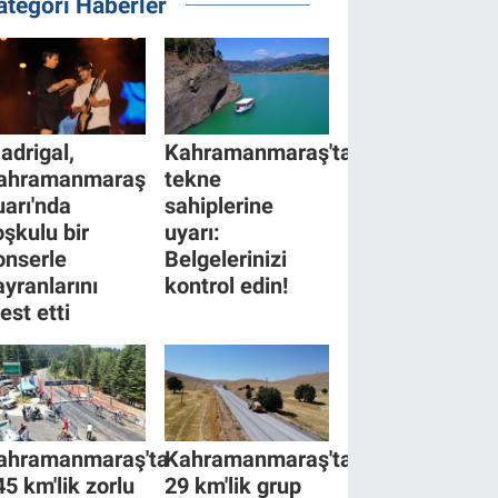
ategori Haberler
adrigal,
Kahramanmaraş'tan
ahramanmaraş
tekne
uarı'nda
sahiplerine
oşkulu bir
uyarı:
onserle
Belgelerinizi
ayranlarını
kontrol edin!
est etti
ahramanmaraş'ta
Kahramanmaraş'ta
45 km'lik zorlu
29 km'lik grup