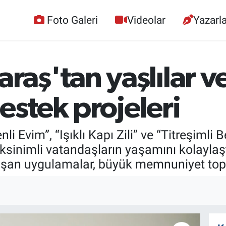
Foto Galeri
Videolar
Yazarla
ş'tan yaşlılar ve
estek projeleri
i Evim”, “Işıklı Kapı Zili” ve “Titreşimli 
ereksinimli vatandaşların yaşamını kolayl
şan uygulamalar, büyük memnuniyet topl