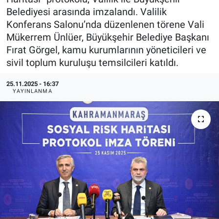
Belediyesi arasında imzalandı. Valilik
TEKNOLOJİ
Konferans Salonu’nda düzenlenen törene Vali
Mükerrem Ünlüer, Büyükşehir Belediye Başkanı
Dünya
Fırat Görgel, kamu kurumlarının yöneticileri ve
sivil toplum kuruluşu temsilcileri katıldı.
İlçeler
25.11.2025 - 16:37
MAGAZİN
YAYINLANMA
Bilim, Teknoloji
ASAYİŞ
ÇEVRE
HABERDE İNSAN
EĞİTİM