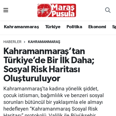
Kahramanmaraş
İstanbul Nöbetçi Eczaneler
Kahramanmaraş
Türkiye
Politika
Ekonomi
S
genel
İstanbul Hava Durumu
HABERLER
KAHRAMANMARAŞ
Türkiye
İstanbul Namaz Vakitleri
Kahramanmaraş’tan
Türkiye’de Bir İlk Daha;
Politika
İstanbul Trafik Yoğunluk Haritası
Sosyal Risk Haritası
Ekonomi
Süper Lig Puan Durumu ve Fikstür
Oluşturuluyor
Spor
Tüm Manşetler
Kahramanmaraş’ta kadına yönelik şiddet,
çocuk istismarı, bağımlılık ve benzeri sosyal
Kültür Sanat
Son Dakika Haberleri
sorunları bütüncül bir yaklaşımla ele almayı
hedefleyen “Kahramanmaraş Sosyal Risk
Sağlık
Haber Arşivi
Haritası” protokolü, Valilik ile Büyükşehir