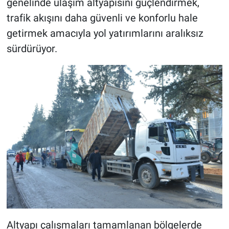
genelinde ulaşım altyapısını güçlendirmek,
trafik akışını daha güvenli ve konforlu hale
BİLİM VE TEKNOLOJİ
getirmek amacıyla yol yatırımlarını aralıksız
sürdürüyor.
Güvenlik
Bölge
Altyapı çalışmaları tamamlanan bölgelerde