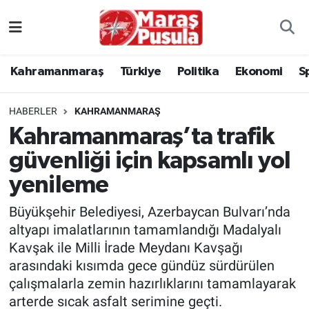
Kahramanmaraş
İstanbul Nöbetçi Eczaneler
Kahramanmaraş
Türkiye
Politika
Ekonomi
S
genel
İstanbul Hava Durumu
HABERLER
KAHRAMANMARAŞ
Türkiye
İstanbul Namaz Vakitleri
Kahramanmaraş’ta trafik
güvenliği için kapsamlı yol
Politika
İstanbul Trafik Yoğunluk Haritası
yenileme
Ekonomi
Süper Lig Puan Durumu ve Fikstür
Büyükşehir Belediyesi, Azerbaycan Bulvarı’nda
Spor
Tüm Manşetler
altyapı imalatlarının tamamlandığı Madalyalı
Kavşak ile Milli İrade Meydanı Kavşağı
Kültür Sanat
Son Dakika Haberleri
arasındaki kısımda gece gündüz sürdürülen
çalışmalarla zemin hazırlıklarını tamamlayarak
Sağlık
Haber Arşivi
arterde sıcak asfalt serimine geçti.