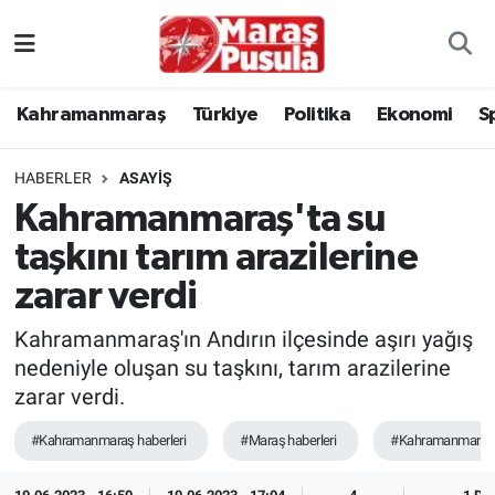
Kahramanmaraş
İstanbul Nöbetçi Eczaneler
Kahramanmaraş
Türkiye
Politika
Ekonomi
S
genel
İstanbul Hava Durumu
HABERLER
ASAYİŞ
Türkiye
İstanbul Namaz Vakitleri
Kahramanmaraş'ta su
taşkını tarım arazilerine
Politika
İstanbul Trafik Yoğunluk Haritası
zarar verdi
Ekonomi
Süper Lig Puan Durumu ve Fikstür
Kahramanmaraş'ın Andırın ilçesinde aşırı yağış
Spor
Tüm Manşetler
nedeniyle oluşan su taşkını, tarım arazilerine
zarar verdi.
Kültür Sanat
Son Dakika Haberleri
#Kahramanmaraş haberleri
#Maraş haberleri
#Kahramanmaraş
Sağlık
Haber Arşivi