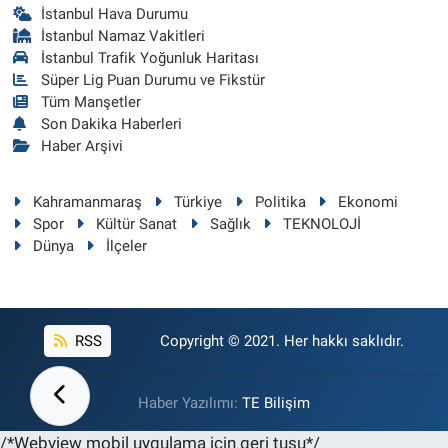
İstanbul Hava Durumu
İstanbul Namaz Vakitleri
İstanbul Trafik Yoğunluk Haritası
Süper Lig Puan Durumu ve Fikstür
Tüm Manşetler
Son Dakika Haberleri
Haber Arşivi
Kahramanmaraş
Türkiye
Politika
Ekonomi
Spor
Kültür Sanat
Sağlık
TEKNOLOJİ
Dünya
İlçeler
RSS
Copyright © 2021. Her hakkı saklıdır.
Haber Yazılımı:
TE Bilişim
/*Webview mobil uygulama için geri tuşu*/