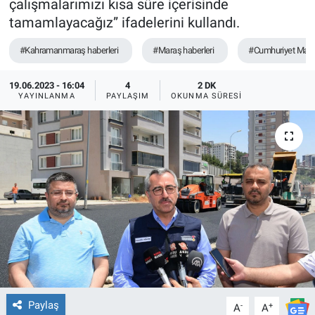
çalışmalarımızı kısa süre içerisinde
tamamlayacağız” ifadelerini kullandı.
TEKNOLOJİ
#Kahramanmaraş haberleri
#Maraş haberleri
#Cumhuriyet Maha
Dünya
19.06.2023 - 16:04
4
2 DK
İlçeler
YAYINLANMA
PAYLAŞIM
OKUNMA SÜRESI
MAGAZİN
Bilim, Teknoloji
ASAYİŞ
ÇEVRE
HABERDE İNSAN
Paylaş
-
+
A
A
EĞİTİM