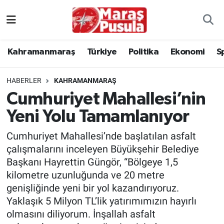
Kahramanmaraş
İstanbul Nöbetçi Eczaneler
Kahramanmaraş
Türkiye
Politika
Ekonomi
S
genel
İstanbul Hava Durumu
HABERLER
KAHRAMANMARAŞ
Türkiye
İstanbul Namaz Vakitleri
Cumhuriyet Mahallesi’nin
Yeni Yolu Tamamlanıyor
Politika
İstanbul Trafik Yoğunluk Haritası
Cumhuriyet Mahallesi’nde başlatılan asfalt
Ekonomi
Süper Lig Puan Durumu ve Fikstür
çalışmalarını inceleyen Büyükşehir Belediye
Başkanı Hayrettin Güngör, “Bölgeye 1,5
Spor
Tüm Manşetler
kilometre uzunluğunda ve 20 metre
genişliğinde yeni bir yol kazandırıyoruz.
Kültür Sanat
Son Dakika Haberleri
Yaklaşık 5 Milyon TL’lik yatırımımızın hayırlı
olmasını diliyorum. İnşallah asfalt
Sağlık
Haber Arşivi