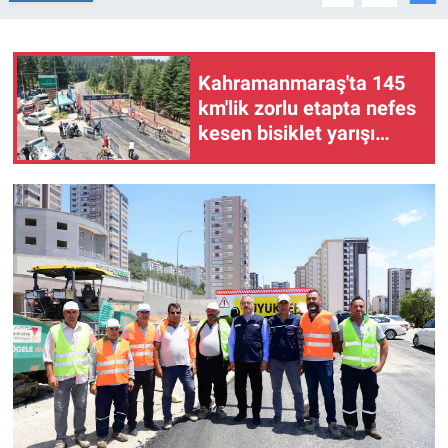
BİLİM VE TEKNOLOJİ
Kahramanmaraş'ta 145
Güvenlik
km'lik zorlu etapta nefes
kesen bisiklet yarışı
Bölge
yapıldı