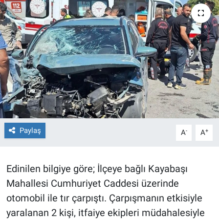
TEKNOLOJİ
Dünya
İlçeler
MAGAZİN
Bilim, Teknoloji
Paylaş
-
+
A
A
ASAYİŞ
ÇEVRE
Edinilen bilgiye göre; İlçeye bağlı Kayabaşı
Mahallesi Cumhuriyet Caddesi üzerinde
HABERDE İNSAN
otomobil ile tır çarpıştı. Çarpışmanın etkisiyle
yaralanan 2 kişi, itfaiye ekipleri müdahalesiyle
EĞİTİM