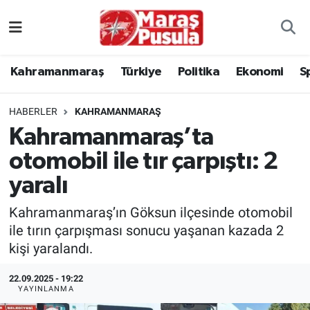
Kahramanmaraş
İstanbul Nöbetçi Eczaneler
Kahramanmaraş
Türkiye
Politika
Ekonomi
S
genel
İstanbul Hava Durumu
HABERLER
KAHRAMANMARAŞ
Türkiye
İstanbul Namaz Vakitleri
Kahramanmaraş’ta
otomobil ile tır çarpıştı: 2
Politika
İstanbul Trafik Yoğunluk Haritası
yaralı
Ekonomi
Süper Lig Puan Durumu ve Fikstür
Kahramanmaraş’ın Göksun ilçesinde otomobil
Spor
Tüm Manşetler
ile tırın çarpışması sonucu yaşanan kazada 2
kişi yaralandı.
Kültür Sanat
Son Dakika Haberleri
22.09.2025 - 19:22
YAYINLANMA
Sağlık
Haber Arşivi