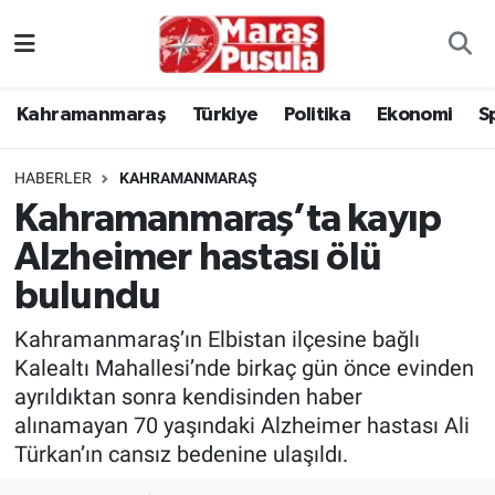
Kahramanmaraş
İstanbul Nöbetçi Eczaneler
Kahramanmaraş
Türkiye
Politika
Ekonomi
S
genel
İstanbul Hava Durumu
HABERLER
KAHRAMANMARAŞ
Türkiye
İstanbul Namaz Vakitleri
Kahramanmaraş’ta kayıp
Alzheimer hastası ölü
Politika
İstanbul Trafik Yoğunluk Haritası
bulundu
Ekonomi
Süper Lig Puan Durumu ve Fikstür
Kahramanmaraş’ın Elbistan ilçesine bağlı
Spor
Tüm Manşetler
Kalealtı Mahallesi’nde birkaç gün önce evinden
ayrıldıktan sonra kendisinden haber
Kültür Sanat
Son Dakika Haberleri
alınamayan 70 yaşındaki Alzheimer hastası Ali
Türkan’ın cansız bedenine ulaşıldı.
Sağlık
Haber Arşivi