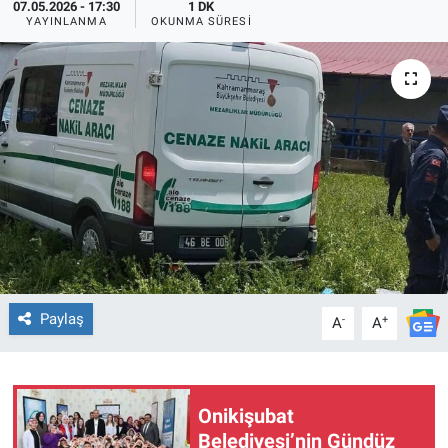
07.05.2026 - 17:30
1 DK
YAYINLANMA
OKUNMA SÜRESI
TEKNOLOJİ
Dünya
İlçeler
MAGAZİN
Bilim, Teknoloji
ASAYİŞ
Paylaş
-
+
A
A
ÇEVRE
HABERDE İNSAN
Onikişubat
Belediyesi’nin Gündüz
EĞİTİM