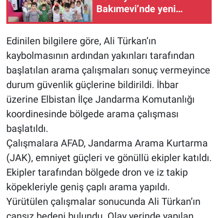
Bakımevi’nde yeni
dönemin ön kayıtları
BİLİM VE TEKNOLOJİ
başladı
Edinilen bilgilere göre, Ali Türkan’ın
Güvenlik
kaybolmasının ardından yakınları tarafından
başlatılan arama çalışmaları sonuç vermeyince
Bölge
durum güvenlik güçlerine bildirildi. İhbar
üzerine Elbistan İlçe Jandarma Komutanlığı
koordinesinde bölgede arama çalışması
başlatıldı.
Çalışmalara AFAD, Jandarma Arama Kurtarma
(JAK), emniyet güçleri ve gönüllü ekipler katıldı.
Ekipler tarafından bölgede dron ve iz takip
köpekleriyle geniş çaplı arama yapıldı.
Yürütülen çalışmalar sonucunda Ali Türkan’ın
cansız bedeni bulundu. Olay yerinde yapılan