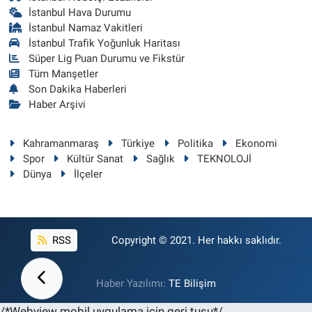
İstanbul Hava Durumu
İstanbul Namaz Vakitleri
İstanbul Trafik Yoğunluk Haritası
Süper Lig Puan Durumu ve Fikstür
Tüm Manşetler
Son Dakika Haberleri
Haber Arşivi
Kahramanmaraş
Türkiye
Politika
Ekonomi
Spor
Kültür Sanat
Sağlık
TEKNOLOJİ
Dünya
İlçeler
RSS
Copyright © 2021. Her hakkı saklıdır.
Haber Yazılımı:
TE Bilişim
/*Webview mobil uygulama için geri tuşu*/