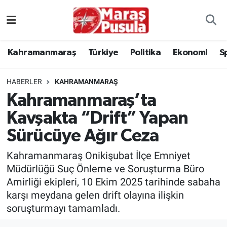
Kahramanmaraş
İstanbul Nöbetçi Eczaneler
Kahramanmaraş
Türkiye
Politika
Ekonomi
S
genel
İstanbul Hava Durumu
HABERLER
KAHRAMANMARAŞ
Türkiye
İstanbul Namaz Vakitleri
Kahramanmaraş’ta
Kavşakta “Drift” Yapan
Politika
İstanbul Trafik Yoğunluk Haritası
Sürücüye Ağır Ceza
Ekonomi
Süper Lig Puan Durumu ve Fikstür
Kahramanmaraş Onikişubat İlçe Emniyet
Spor
Tüm Manşetler
Müdürlüğü Suç Önleme ve Soruşturma Büro
Amirliği ekipleri, 10 Ekim 2025 tarihinde sabaha
Kültür Sanat
Son Dakika Haberleri
karşı meydana gelen drift olayına ilişkin
soruşturmayı tamamladı.
Sağlık
Haber Arşivi