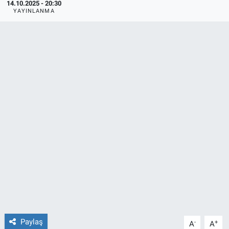
14.10.2025 - 20:30
YAYINLANMA
TEKNOLOJİ
Dünya
İlçeler
MAGAZİN
Bilim, Teknoloji
ASAYİŞ
ÇEVRE
HABERDE İNSAN
Paylaş
-
+
A
A
EĞİTİM