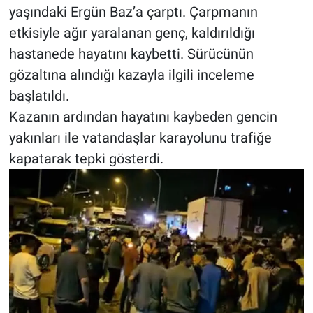
yaşındaki Ergün Baz’a çarptı. Çarpmanın
etkisiyle ağır yaralanan genç, kaldırıldığı
BİLİM VE TEKNOLOJİ
hastanede hayatını kaybetti. Sürücünün
Güvenlik
gözaltına alındığı kazayla ilgili inceleme
başlatıldı.
Bölge
Kazanın ardından hayatını kaybeden gencin
yakınları ile vatandaşlar karayolunu trafiğe
kapatarak tepki gösterdi.