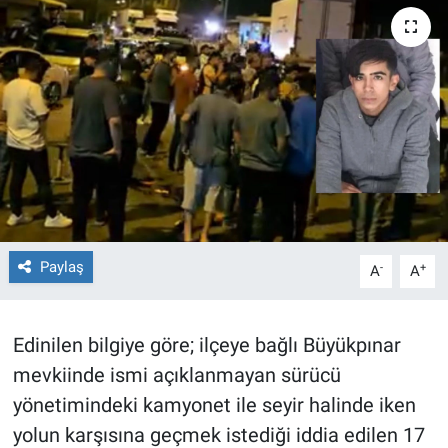
TEKNOLOJİ
Dünya
İlçeler
MAGAZİN
Bilim, Teknoloji
Paylaş
-
+
A
A
ASAYİŞ
ÇEVRE
Edinilen bilgiye göre; ilçeye bağlı Büyükpınar
mevkiinde ismi açıklanmayan sürücü
HABERDE İNSAN
yönetimindeki kamyonet ile seyir halinde iken
yolun karşısına geçmek istediği iddia edilen 17
EĞİTİM