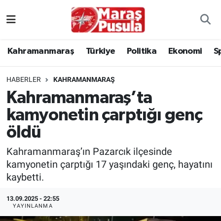
Kahramanmaraş
İstanbul Nöbetçi Eczaneler
Kahramanmaraş
Türkiye
Politika
Ekonomi
S
genel
İstanbul Hava Durumu
HABERLER
KAHRAMANMARAŞ
Türkiye
İstanbul Namaz Vakitleri
Kahramanmaraş’ta
kamyonetin çarptığı genç
Politika
İstanbul Trafik Yoğunluk Haritası
öldü
Ekonomi
Süper Lig Puan Durumu ve Fikstür
Kahramanmaraş’ın Pazarcık ilçesinde
Spor
Tüm Manşetler
kamyonetin çarptığı 17 yaşındaki genç, hayatını
kaybetti.
Kültür Sanat
Son Dakika Haberleri
13.09.2025 - 22:55
YAYINLANMA
Sağlık
Haber Arşivi