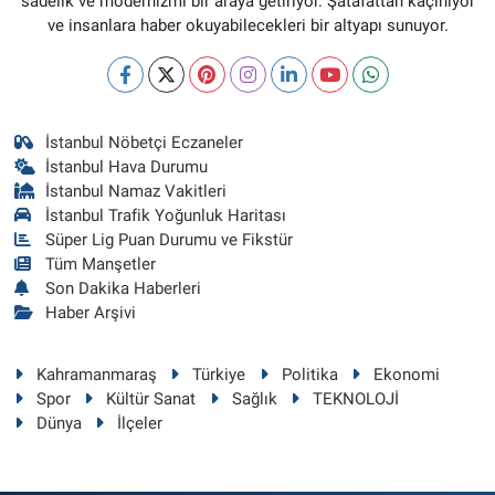
sadelik ve modernizmi bir araya getiriyor. Şatafattan kaçınıyor
ve insanlara haber okuyabilecekleri bir altyapı sunuyor.
İstanbul Nöbetçi Eczaneler
İstanbul Hava Durumu
İstanbul Namaz Vakitleri
İstanbul Trafik Yoğunluk Haritası
Süper Lig Puan Durumu ve Fikstür
Tüm Manşetler
Son Dakika Haberleri
Haber Arşivi
Kahramanmaraş
Türkiye
Politika
Ekonomi
Spor
Kültür Sanat
Sağlık
TEKNOLOJİ
Dünya
İlçeler