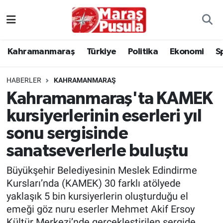
Kahramanmaraş
İstanbul Nöbetçi Eczaneler
Kahramanmaraş
Türkiye
Politika
Ekonomi
S
genel
İstanbul Hava Durumu
HABERLER
KAHRAMANMARAŞ
Türkiye
İstanbul Namaz Vakitleri
Kahramanmaraş'ta KAMEK
kursiyerlerinin eserleri yıl
Politika
İstanbul Trafik Yoğunluk Haritası
sonu sergisinde
Ekonomi
Süper Lig Puan Durumu ve Fikstür
sanatseverlerle buluştu
Spor
Tüm Manşetler
Büyükşehir Belediyesinin Meslek Edindirme
Kursları’nda (KAMEK) 30 farklı atölyede
Kültür Sanat
Son Dakika Haberleri
yaklaşık 5 bin kursiyerlerin oluşturduğu el
emeği göz nuru eserler Mehmet Akif Ersoy
Sağlık
Haber Arşivi
Kültür Merkezi’nde gerçekleştirilen sergide