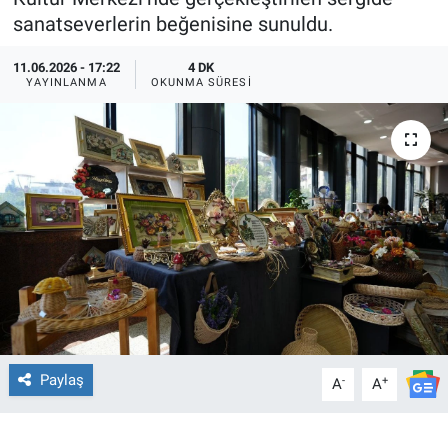
sanatseverlerin beğenisine sunuldu.
TEKNOLOJİ
11.06.2026 - 17:22
4 DK
YAYINLANMA
OKUNMA SÜRESI
Dünya
İlçeler
MAGAZİN
Bilim, Teknoloji
ASAYİŞ
ÇEVRE
Paylaş
-
+
A
A
HABERDE İNSAN
EĞİTİM