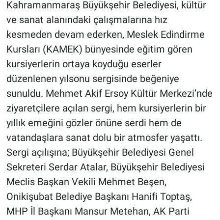
Kahramanmaraş Büyükşehir Belediyesi, kültür
ve sanat alanındaki çalışmalarına hız
BİLİM VE TEKNOLOJİ
kesmeden devam ederken, Meslek Edindirme
Güvenlik
Kursları (KAMEK) bünyesinde eğitim gören
kursiyerlerin ortaya koyduğu eserler
Bölge
düzenlenen yılsonu sergisinde beğeniye
sunuldu. Mehmet Akif Ersoy Kültür Merkezi’nde
ziyaretçilere açılan sergi, hem kursiyerlerin bir
yıllık emeğini gözler önüne serdi hem de
vatandaşlara sanat dolu bir atmosfer yaşattı.
Sergi açılışına; Büyükşehir Belediyesi Genel
Sekreteri Serdar Atalar, Büyükşehir Belediyesi
Meclis Başkan Vekili Mehmet Beşen,
Onikişubat Belediye Başkanı Hanifi Toptaş,
MHP İl Başkanı Mansur Metehan, AK Parti