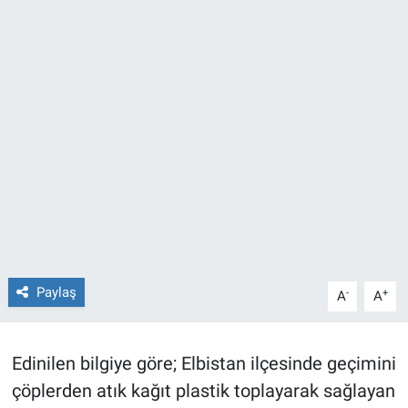
TEKNOLOJİ
Dünya
İlçeler
MAGAZİN
Bilim, Teknoloji
ASAYİŞ
Paylaş
-
+
A
A
ÇEVRE
HABERDE İNSAN
Edinilen bilgiye göre; Elbistan ilçesinde geçimini
çöplerden atık kağıt plastik toplayarak sağlayan
EĞİTİM