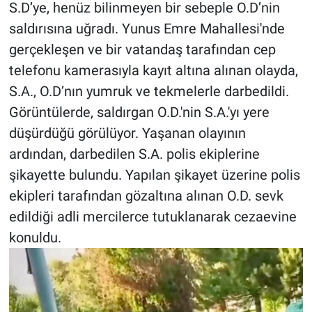
S.D’ye, henüz bilinmeyen bir sebeple O.D’nin
saldırısına uğradı. Yunus Emre Mahallesi'nde
BİLİM VE TEKNOLOJİ
gerçekleşen ve bir vatandaş tarafından cep
Güvenlik
telefonu kamerasıyla kayıt altına alınan olayda,
S.A., O.D’nın yumruk ve tekmelerle darbedildi.
Bölge
Görüntülerde, saldırgan O.D.'nin S.A.'yı yere
düşürdüğü görülüyor. Yaşanan olayının
ardından, darbedilen S.A. polis ekiplerine
şikayette bulundu. Yapılan şikayet üzerine polis
ekipleri tarafından gözaltına alınan O.D. sevk
edildiği adli mercilerce tutuklanarak cezaevine
konuldu.