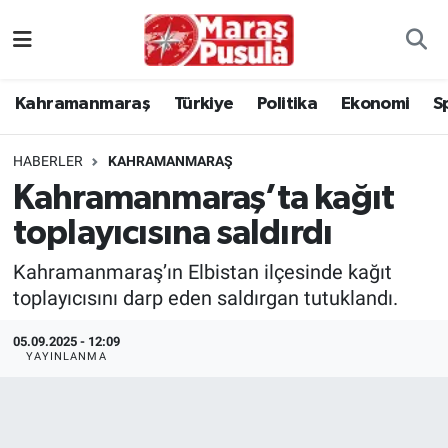
Kahramanmaraş
İstanbul Nöbetçi Eczaneler
Kahramanmaraş
Türkiye
Politika
Ekonomi
S
genel
İstanbul Hava Durumu
HABERLER
KAHRAMANMARAŞ
Türkiye
İstanbul Namaz Vakitleri
Kahramanmaraş’ta kağıt
toplayıcısına saldırdı
Politika
İstanbul Trafik Yoğunluk Haritası
Kahramanmaraş’ın Elbistan ilçesinde kağıt
Ekonomi
Süper Lig Puan Durumu ve Fikstür
toplayıcısını darp eden saldırgan tutuklandı.
Spor
Tüm Manşetler
05.09.2025 - 12:09
YAYINLANMA
Kültür Sanat
Son Dakika Haberleri
Sağlık
Haber Arşivi