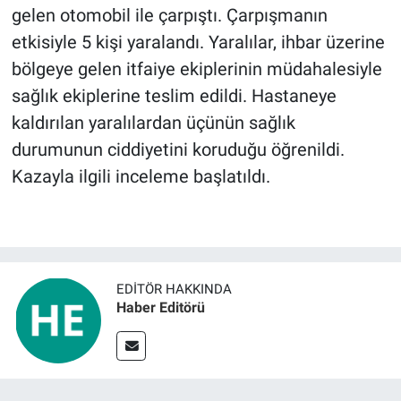
gelen otomobil ile çarpıştı. Çarpışmanın
etkisiyle 5 kişi yaralandı. Yaralılar, ihbar üzerine
BİLİM VE TEKNOLOJİ
bölgeye gelen itfaiye ekiplerinin müdahalesiyle
Güvenlik
sağlık ekiplerine teslim edildi. Hastaneye
kaldırılan yaralılardan üçünün sağlık
Bölge
durumunun ciddiyetini koruduğu öğrenildi.
Kazayla ilgili inceleme başlatıldı.
EDITÖR HAKKINDA
Haber Editörü