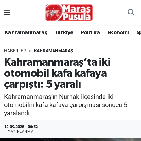
Kahramanmaraş
İstanbul Nöbetçi Eczaneler
Kahramanmaraş
Türkiye
Politika
Ekonomi
S
genel
İstanbul Hava Durumu
HABERLER
KAHRAMANMARAŞ
Türkiye
İstanbul Namaz Vakitleri
Kahramanmaraş’ta iki
otomobil kafa kafaya
Politika
İstanbul Trafik Yoğunluk Haritası
çarpıştı: 5 yaralı
Ekonomi
Süper Lig Puan Durumu ve Fikstür
Kahramanmaraş’ın Nurhak ilçesinde iki
Spor
Tüm Manşetler
otomobilin kafa kafaya çarpışması sonucu 5
yaralandı.
Kültür Sanat
Son Dakika Haberleri
12.09.2025 - 00:52
YAYINLANMA
Sağlık
Haber Arşivi