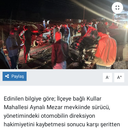
TEKNOLOJİ
Dünya
İlçeler
MAGAZİN
Bilim, Teknoloji
Paylaş
-
+
A
A
ASAYİŞ
ÇEVRE
Edinilen bilgiye göre; İlçeye bağlı Kullar
Mahallesi Aynalı Mezar mevkiinde sürücü,
HABERDE İNSAN
yönetimindeki otomobilin direksiyon
hakimiyetini kaybetmesi sonucu karşı şeritten
EĞİTİM