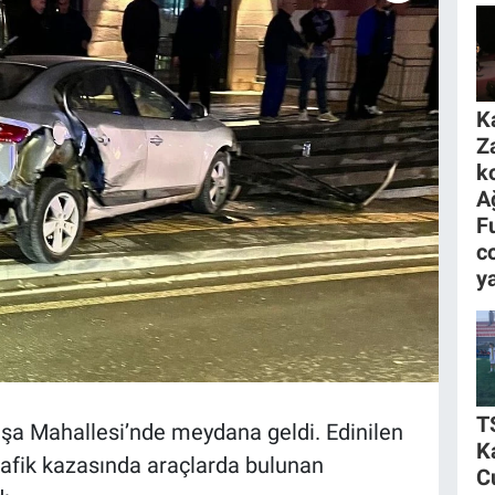
K
Z
k
A
F
c
y
T
aşa Mahallesi’nde meydana geldi. Edinilen
K
ı trafik kazasında araçlarda bulunan
C