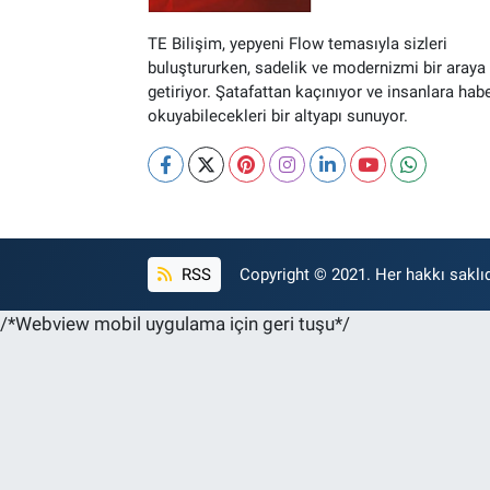
TE Bilişim, yepyeni Flow temasıyla sizleri
buluştururken, sadelik ve modernizmi bir araya
getiriyor. Şatafattan kaçınıyor ve insanlara hab
okuyabilecekleri bir altyapı sunuyor.
RSS
Copyright © 2021. Her hakkı saklıd
/*Webview mobil uygulama için geri tuşu*/