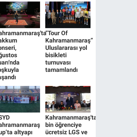
ahramanmaraş'ta
“Tour Of
akkum
Kahramanmaraş”
onseri,
Uluslararası yol
ğustos
bisikleti
uarı'nda
turnuvası
oşkuyla
tamamlandı
aşandı
SYD
Kahramanmaraş'ta
ahramanmaraş
bin öğrenciye
up’ta altyapı
ücretsiz LGS ve