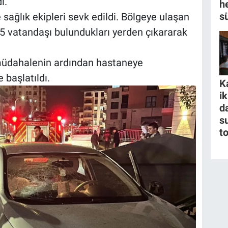
ı.
h
s
e sağlık ekipleri sevk edildi. Bölgeye ulaşan
n 5 vatandaşı bulundukları yerden çıkararak
k müdahalenin ardından hastaneye
e başlatıldı.
K
i
da
s
t