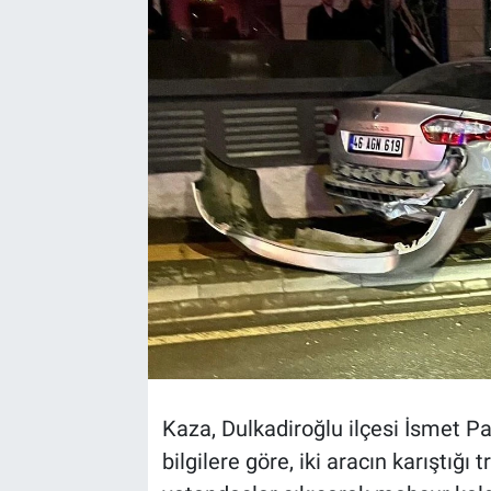
TEKNOLOJİ
Dünya
İlçeler
MAGAZİN
Bilim, Teknoloji
ASAYİŞ
ÇEVRE
Kaza, Dulkadiroğlu ilçesi İsmet P
HABERDE İNSAN
bilgilere göre, iki aracın karıştığ
EĞİTİM