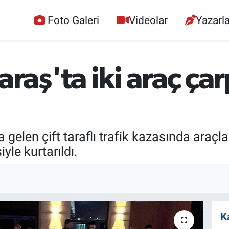
Foto Galeri
Videolar
Yazarla
ş'ta iki araç çarpı
len çift taraflı trafik kazasında araçla
yle kurtarıldı.
K