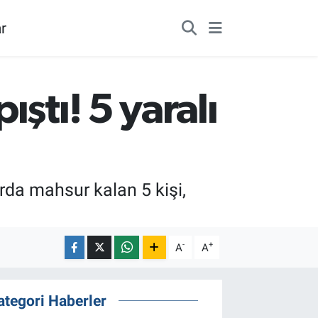
r
ştı! 5 yaralı
rda mahsur kalan 5 kişi,
-
+
A
A
ategori Haberler