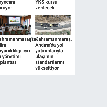
eyecanı
YKS kursu
ürüyor
verilecek
ahramanmaraş'ta
Kahramanmaraş,
klim
Andırın'da yol
yanıklılığı için
yatırımlarıyla
u yönetimi
ulaşımın
oplantısı
standartlarını
yükseltiyor