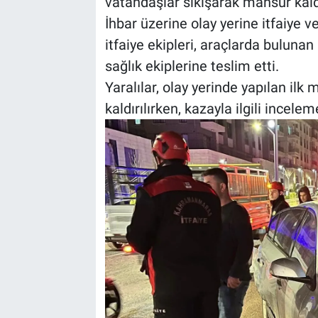
vatandaşlar sıkışarak mahsur kald
İhbar üzerine olay yerine itfaiye v
BİLİM VE TEKNOLOJİ
itfaiye ekipleri, araçlarda buluna
sağlık ekiplerine teslim etti.
Güvenlik
Yaralılar, olay yerinde yapılan il
Bölge
kaldırılırken, kazayla ilgili incelem