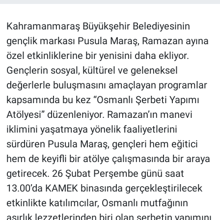
BİLİM VE TEKNOLOJİ
Kahramanmaraş Büyükşehir Belediyesinin
gençlik markası Pusula Maraş, Ramazan ayına
Güvenlik
özel etkinliklerine bir yenisini daha ekliyor.
Gençlerin sosyal, kültürel ve geleneksel
Bölge
değerlerle buluşmasını amaçlayan programlar
kapsamında bu kez “Osmanlı Şerbeti Yapımı
Atölyesi” düzenleniyor. Ramazan’ın manevi
iklimini yaşatmaya yönelik faaliyetlerini
sürdüren Pusula Maraş, gençleri hem eğitici
hem de keyifli bir atölye çalışmasında bir araya
getirecek. 26 Şubat Perşembe günü saat
13.00’da KAMEK binasında gerçekleştirilecek
etkinlikte katılımcılar, Osmanlı mutfağının
asırlık lezzetlerinden biri olan şerbetin yapımını