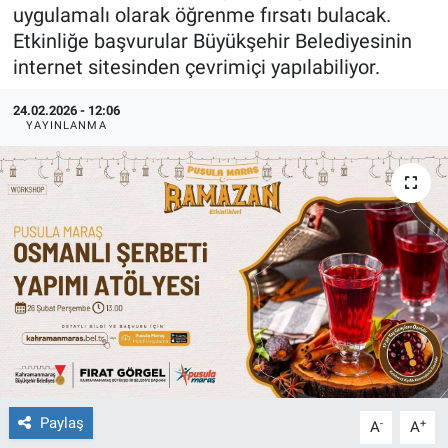
uygulamalı olarak öğrenme fırsatı bulacak.
TEKNOLOJİ
Etkinliğe başvurular Büyükşehir Belediyesinin
internet sitesinden çevrimiçi yapılabiliyor.
Dünya
24.02.2026 - 12:06
YAYINLANMA
İlçeler
MAGAZİN
Bilim, Teknoloji
ASAYİŞ
ÇEVRE
HABERDE İNSAN
Paylaş
-
+
A
A
EĞİTİM