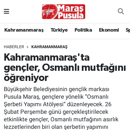
Kahramanmaraş
İstanbul Nöbetçi Eczaneler
Kahramanmaraş
Türkiye
Politika
Ekonomi
S
genel
İstanbul Hava Durumu
HABERLER
KAHRAMANMARAŞ
Türkiye
İstanbul Namaz Vakitleri
Kahramanmaraş'ta
gençler, Osmanlı mutfağını
Politika
İstanbul Trafik Yoğunluk Haritası
öğreniyor
Ekonomi
Süper Lig Puan Durumu ve Fikstür
Büyükşehir Belediyesinin gençlik markası
Spor
Tüm Manşetler
Pusula Maraş, gençlere yönelik “Osmanlı
Şerbeti Yapımı Atölyesi” düzenleyecek. 26
Kültür Sanat
Son Dakika Haberleri
Şubat Perşembe günü gerçekleştirilecek
etkinlikte gençler, Osmanlı mutfağının asırlık
Sağlık
Haber Arşivi
lezzetlerinden biri olan şerbetin yapımını