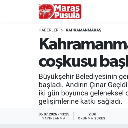
Kahramanmaraş
İstanbul Nöbetçi Eczaneler
HABERLER
KAHRAMANMARAŞ
genel
İstanbul Hava Durumu
Kahramanmar
Türkiye
İstanbul Namaz Vakitleri
coşkusu başl
Politika
İstanbul Trafik Yoğunluk Haritası
Büyükşehir Belediyesinin ge
Ekonomi
Süper Lig Puan Durumu ve Fikstür
başladı. Andırın Çınar Geçid
iki gün boyunca geleneksel o
Spor
Tüm Manşetler
gelişimlerine katkı sağladı.
Kültür Sanat
Son Dakika Haberleri
06.07.2026 - 13:25
2 DK
YAYINLANMA
OKUNMA SÜRESI
Sağlık
Haber Arşivi