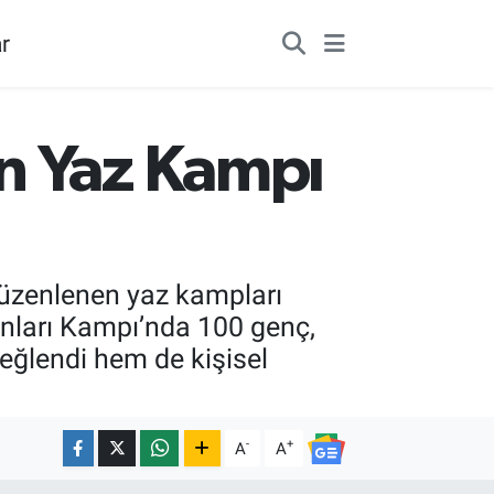
r
n Yaz Kampı
düzenlenen yaz kampları
unları Kampı’nda 100 genç,
 eğlendi hem de kişisel
-
+
A
A