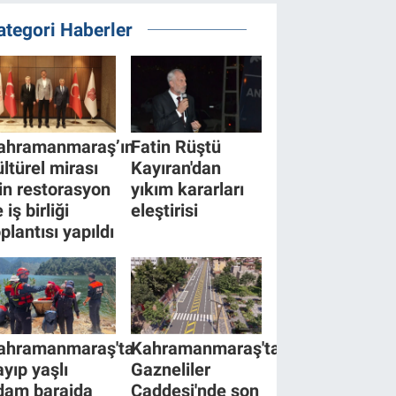
ategori Haberler
ahramanmaraş’ın
Fatin Rüştü
ültürel mirası
Kayıran'dan
çin restorasyon
yıkım kararları
 iş birliği
eleştirisi
plantısı yapıldı
ahramanmaraş'ta
Kahramanmaraş'ta
ayıp yaşlı
Gazneliler
dam barajda
Caddesi'nde son