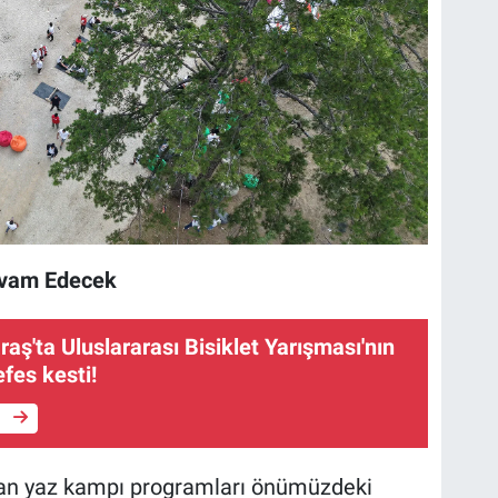
evam Edecek
'ta Uluslararası Bisiklet Yarışması'nın
efes kesti!
e
nan yaz kampı programları önümüzdeki