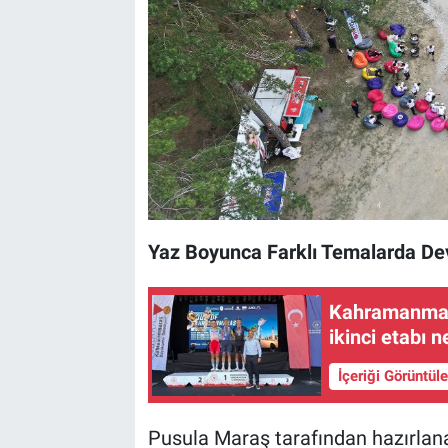
Yaz Boyunca Farklı Temalarda D
Kahramanmaraş
ikinci etabı n
İçeriği Görüntül
Pusula Maraş tarafından hazırla