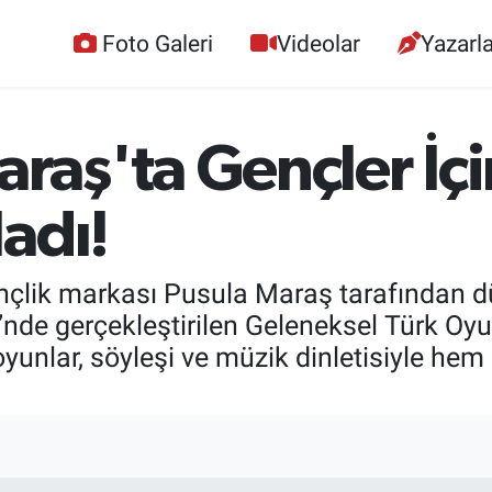
Foto Galeri
Videolar
Yazarla
aş'ta Gençler İçi
adı!
nçlik markası Pusula Maraş tarafından 
i’nde gerçekleştirilen Geleneksel Türk Oy
yunlar, söyleşi ve müzik dinletisiyle hem