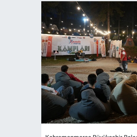
TEKNOLOJİ
Dünya
İlçeler
MAGAZİN
Bilim, Teknoloji
ASAYİŞ
ÇEVRE
HABERDE İNSAN
EĞİTİM