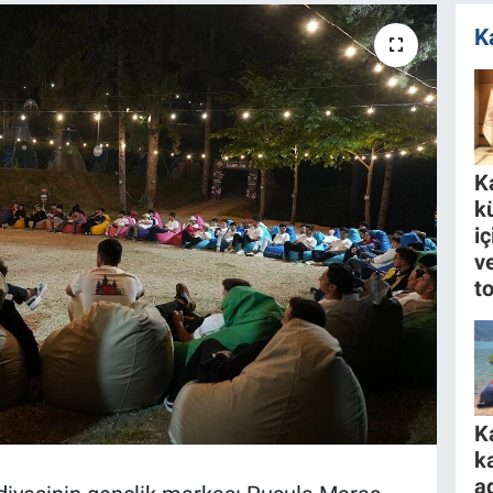
K
K
k
i
ve
to
K
k
a