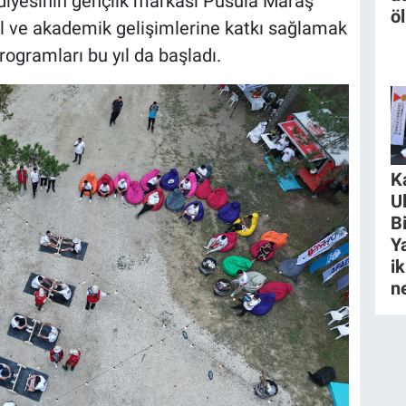
yesinin gençlik markası Pusula Maraş
ö
yal ve akademik gelişimlerine katkı sağlamak
gramları bu yıl da başladı.
K
U
B
Y
ik
n