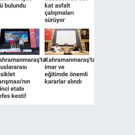
lü bulundu
kat asfalt
çalışmaları
sürüyor
ahramanmaraş'ta
Kahramanmaraş'ta
luslararası
imar ve
isiklet
eğitimde önemli
arışması'nın
kararlar alındı
inci etabı
efes kesti!