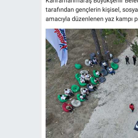
Kahramanmaraş Büyükşehir Beledi
tarafından gençlerin kişisel, sos
BİLİM VE TEKNOLOJİ
amacıyla düzenlenen yaz kampı pro
Güvenlik
Bölge