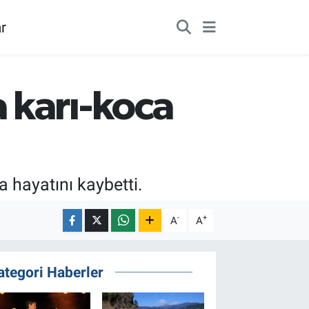
r
 karı-koca
 hayatını kaybetti.
-
+
A
A
ategori Haberler