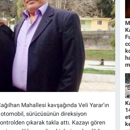
M
K
F
c
k
h
m
K
 Çağılhan Mahallesi kavşağında Veli Yarar’ın
1
ı otomobil, sürücüsünün direksiyon
e
ntrolden çıkarak takla attı. Kazayı gören
k