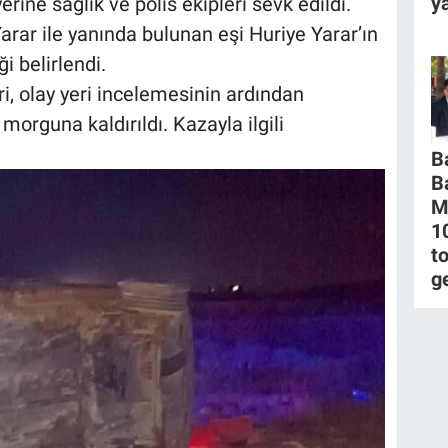
ya
rine sağlık ve polis ekipleri sevk edildi.
arar ile yanında bulunan eşi Huriye Yarar’ın
i belirlendi.
i, olay yeri incelemesinin ardından
rguna kaldırıldı. Kazayla ilgili
B
B
M
1
to
g