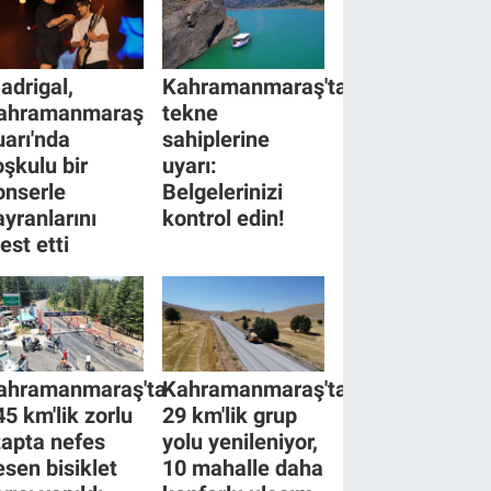
adrigal,
Kahramanmaraş'tan
ahramanmaraş
tekne
uarı'nda
sahiplerine
oşkulu bir
uyarı:
onserle
Belgelerinizi
ayranlarını
kontrol edin!
est etti
ahramanmaraş'ta
Kahramanmaraş'ta
45 km'lik zorlu
29 km'lik grup
tapta nefes
yolu yenileniyor,
esen bisiklet
10 mahalle daha