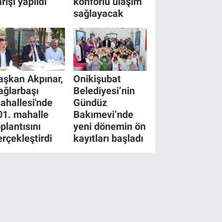
rışı yapıldı
konforlu ulaşım
sağlayacak
aşkan Akpınar,
Onikişubat
ağlarbaşı
Belediyesi’nin
ahallesi'nde
Gündüz
01. mahalle
Bakımevi’nde
plantısını
yeni dönemin ön
erçekleştirdi
kayıtları başladı