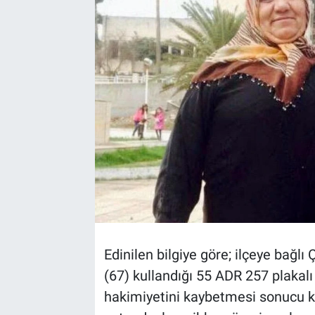
TEKNOLOJİ
Dünya
İlçeler
MAGAZİN
Bilim, Teknoloji
ASAYİŞ
ÇEVRE
Edinilen bilgiye göre; ilçeye bağlı
(67) kullandığı 55 ADR 257 plakal
HABERDE İNSAN
hakimiyetini kaybetmesi sonucu ko
EĞİTİM