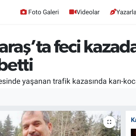
Foto Galeri
Videolar
Yazarla
aş’ta feci kazada
betti
sinde yaşanan trafik kazasında karı-koca
K