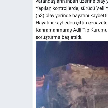
vatandaşların ihbarı üzerine olay ye
Yapılan kontrollerde, sürücü Veli Y
BİLİM VE TEKNOLOJİ
(63) olay yerinde hayatını kaybettiğ
Hayatını kaybeden çiftin cenazeler
Güvenlik
Kahramanmaraş Adli Tıp Kurumu mo
Bölge
soruşturma başlatıldı.