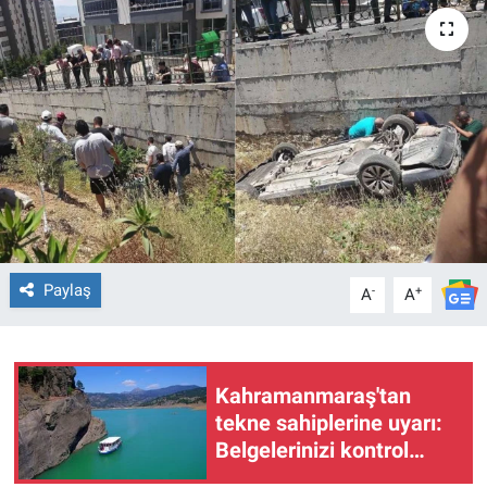
TEKNOLOJİ
Dünya
İlçeler
MAGAZİN
Bilim, Teknoloji
Paylaş
-
+
A
A
ASAYİŞ
ÇEVRE
Kahramanmaraş'tan
tekne sahiplerine uyarı:
HABERDE İNSAN
Belgelerinizi kontrol
edin!
EĞİTİM