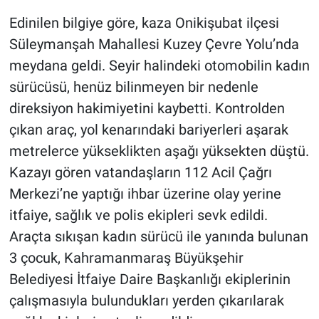
Edinilen bilgiye göre, kaza Onikişubat ilçesi
BİLİM VE TEKNOLOJİ
Süleymanşah Mahallesi Kuzey Çevre Yolu’nda
meydana geldi. Seyir halindeki otomobilin kadın
Güvenlik
sürücüsü, henüz bilinmeyen bir nedenle
Bölge
direksiyon hakimiyetini kaybetti. Kontrolden
çıkan araç, yol kenarındaki bariyerleri aşarak
metrelerce yükseklikten aşağı yüksekten düştü.
Kazayı gören vatandaşların 112 Acil Çağrı
Merkezi’ne yaptığı ihbar üzerine olay yerine
itfaiye, sağlık ve polis ekipleri sevk edildi.
Araçta sıkışan kadın sürücü ile yanında bulunan
3 çocuk, Kahramanmaraş Büyükşehir
Belediyesi İtfaiye Daire Başkanlığı ekiplerinin
çalışmasıyla bulundukları yerden çıkarılarak