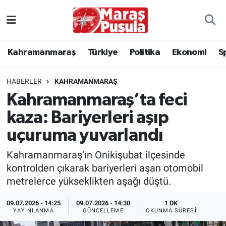
Kahramanmaraş
İstanbul Nöbetçi Eczaneler
Kahramanmaraş
Türkiye
Politika
Ekonomi
S
genel
İstanbul Hava Durumu
HABERLER
KAHRAMANMARAŞ
Türkiye
İstanbul Namaz Vakitleri
Kahramanmaraş’ta feci
kaza: Bariyerleri aşıp
Politika
İstanbul Trafik Yoğunluk Haritası
uçuruma yuvarlandı
Ekonomi
Süper Lig Puan Durumu ve Fikstür
Kahramanmaraş’ın Onikişubat ilçesinde
Spor
Tüm Manşetler
kontrolden çıkarak bariyerleri aşan otomobil
metrelerce yükseklikten aşağı düştü.
Kültür Sanat
Son Dakika Haberleri
09.07.2026 - 14:25
09.07.2026 - 14:30
1 DK
YAYINLANMA
GÜNCELLEME
OKUNMA SÜRESI
Sağlık
Haber Arşivi