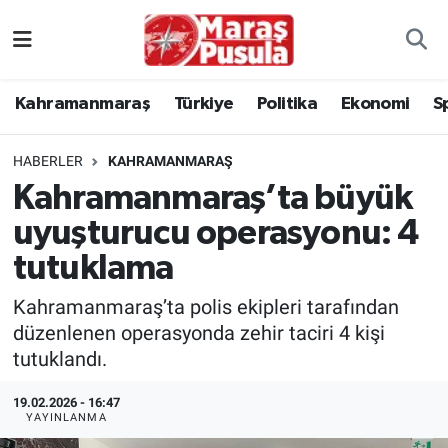
Kahramanmaraş
İstanbul Nöbetçi Eczaneler
Kahramanmaraş
Türkiye
Politika
Ekonomi
S
genel
İstanbul Hava Durumu
HABERLER
KAHRAMANMARAŞ
Türkiye
İstanbul Namaz Vakitleri
Kahramanmaraş’ta büyük
uyuşturucu operasyonu: 4
Politika
İstanbul Trafik Yoğunluk Haritası
tutuklama
Ekonomi
Süper Lig Puan Durumu ve Fikstür
Kahramanmaraş’ta polis ekipleri tarafından
Spor
Tüm Manşetler
düzenlenen operasyonda zehir taciri 4 kişi
tutuklandı.
Kültür Sanat
Son Dakika Haberleri
19.02.2026 - 16:47
YAYINLANMA
Sağlık
Haber Arşivi