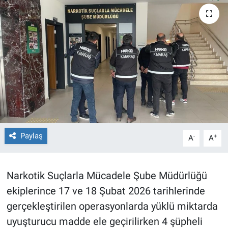
TEKNOLOJİ
Dünya
İlçeler
MAGAZİN
Bilim, Teknoloji
Paylaş
-
+
A
A
ASAYİŞ
ÇEVRE
Narkotik Suçlarla Mücadele Şube Müdürlüğü
ekiplerince 17 ve 18 Şubat 2026 tarihlerinde
HABERDE İNSAN
gerçekleştirilen operasyonlarda yüklü miktarda
uyuşturucu madde ele geçirilirken 4 şüpheli
EĞİTİM