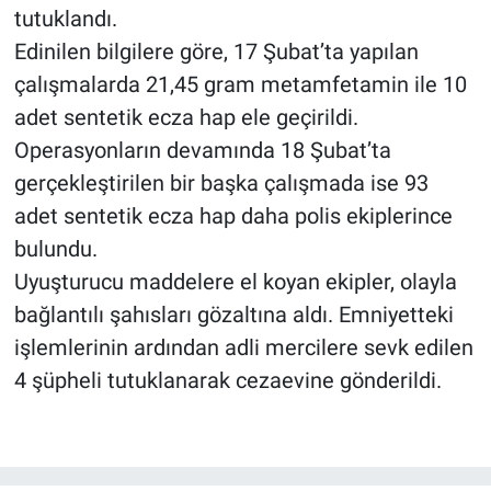
tutuklandı.
Edinilen bilgilere göre, 17 Şubat’ta yapılan
BİLİM VE TEKNOLOJİ
çalışmalarda 21,45 gram metamfetamin ile 10
Güvenlik
adet sentetik ecza hap ele geçirildi.
Operasyonların devamında 18 Şubat’ta
Bölge
gerçekleştirilen bir başka çalışmada ise 93
adet sentetik ecza hap daha polis ekiplerince
bulundu.
Uyuşturucu maddelere el koyan ekipler, olayla
bağlantılı şahısları gözaltına aldı. Emniyetteki
işlemlerinin ardından adli mercilere sevk edilen
4 şüpheli tutuklanarak cezaevine gönderildi.