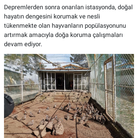
Depremlerden sonra onarılan istasyonda, doğal
BİLİM VE TEKNOLOJİ
hayatın dengesini korumak ve nesli
tükenmekte olan hayvanların popülasyonunu
Güvenlik
artırmak amacıyla doğa koruma çalışmaları
devam ediyor.
Bölge