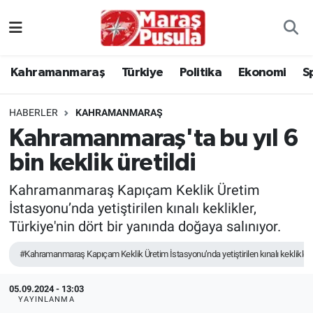
Kahramanmaraş
İstanbul Nöbetçi Eczaneler
Kahramanmaraş
Türkiye
Politika
Ekonomi
S
genel
İstanbul Hava Durumu
HABERLER
KAHRAMANMARAŞ
Türkiye
İstanbul Namaz Vakitleri
Kahramanmaraş'ta bu yıl 6
bin keklik üretildi
Politika
İstanbul Trafik Yoğunluk Haritası
Kahramanmaraş Kapıçam Keklik Üretim
Ekonomi
Süper Lig Puan Durumu ve Fikstür
İstasyonu’nda yetiştirilen kınalı keklikler,
Türkiye'nin dört bir yanında doğaya salınıyor.
Spor
Tüm Manşetler
#Kahramanmaraş Kapıçam Keklik Üretim İstasyonu’nda yetiştirilen kınalı keklikler
Kültür Sanat
Son Dakika Haberleri
05.09.2024 - 13:03
YAYINLANMA
Sağlık
Haber Arşivi