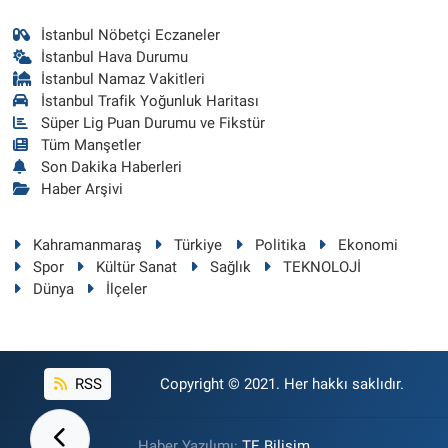
İstanbul Nöbetçi Eczaneler
İstanbul Hava Durumu
İstanbul Namaz Vakitleri
İstanbul Trafik Yoğunluk Haritası
Süper Lig Puan Durumu ve Fikstür
Tüm Manşetler
Son Dakika Haberleri
Haber Arşivi
Kahramanmaraş
Türkiye
Politika
Ekonomi
Spor
Kültür Sanat
Sağlık
TEKNOLOJİ
Dünya
İlçeler
RSS
Copyright © 2021. Her hakkı saklıdır.
Haber Yazılımı:
TE Bilişim