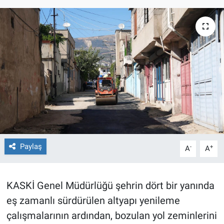
TEKNOLOJİ
Dünya
İlçeler
MAGAZİN
Bilim, Teknoloji
ASAYİŞ
Paylaş
-
+
A
A
ÇEVRE
KASKİ Genel Müdürlüğü şehrin dört bir yanında
HABERDE İNSAN
eş zamanlı sürdürülen altyapı yenileme
çalışmalarının ardından, bozulan yol zeminlerini
EĞİTİM