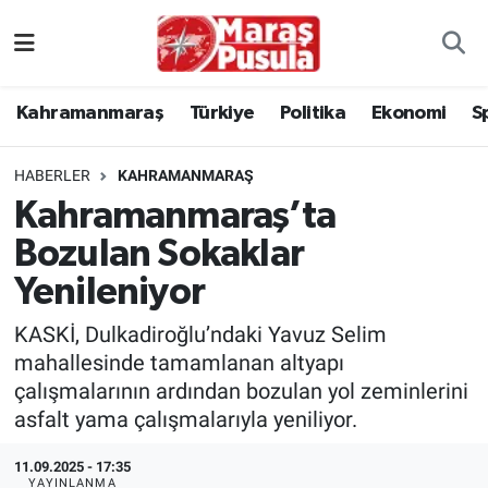
Kahramanmaraş
İstanbul Nöbetçi Eczaneler
Kahramanmaraş
Türkiye
Politika
Ekonomi
S
genel
İstanbul Hava Durumu
HABERLER
KAHRAMANMARAŞ
Türkiye
İstanbul Namaz Vakitleri
Kahramanmaraş’ta
Bozulan Sokaklar
Politika
İstanbul Trafik Yoğunluk Haritası
Yenileniyor
Ekonomi
Süper Lig Puan Durumu ve Fikstür
KASKİ, Dulkadiroğlu’ndaki Yavuz Selim
Spor
Tüm Manşetler
mahallesinde tamamlanan altyapı
çalışmalarının ardından bozulan yol zeminlerini
Kültür Sanat
Son Dakika Haberleri
asfalt yama çalışmalarıyla yeniliyor.
11.09.2025 - 17:35
Sağlık
Haber Arşivi
YAYINLANMA